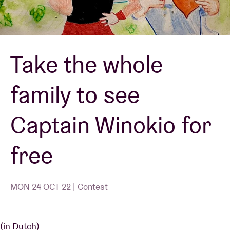
Venue hire
Take the whole
BRDCST
family to see
ABtv
Captain Winokio for
Concert voucher
free
About AB
Contact
MON 24 OCT 22 | Contest
(in Dutch)