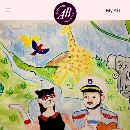
Close
My AB
EN
Events
Projects
News
Visitor info
AB ❤ you