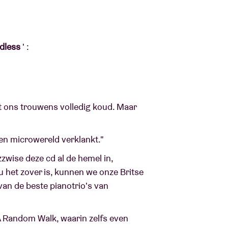
ndless
' :
at ons trouwens volledig koud. Maar
en microwereld verklankt."
zzwise deze cd al de hemel in,
 het zover is, kunnen we onze Britse
van de beste pianotrio's van
 A Random Walk, waarin zelfs even