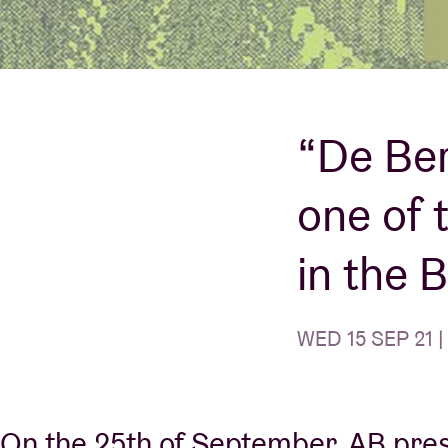
Visitor info
“De Ber
AB ❤ you
one of
in the 
WED 15 SEP 21 |
On the 25th of September, AB pre