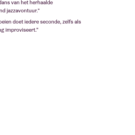
adans van het herhaalde
nd jazzavontuur."
oeien doet iedere seconde, zelfs als
ng improviseert.”