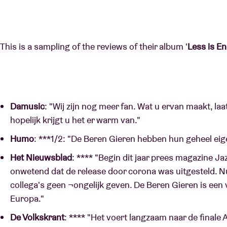
This is a sampling of the reviews of their album '
Less is E
Damusic
: "Wij zijn nog meer fan. Wat u ervan maakt, la
hopelijk krijgt u het er warm van."
Humo
: ***1/2: "De Beren Gieren hebben hun geheel eig
Het Nieuwsblad
: **** "Begin dit jaar prees magazine Ja
onwetend dat de release door corona was uitgesteld. Nu
collega's geen ¬ongelijk geven. De Beren Gieren is een 
Europa."
De Volkskrant
: **** "Het voert langzaam naar de finale