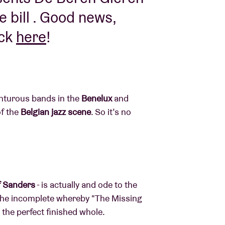
e bill . Good news,
ick
here
!
enturous bands in the
Benelux
and
of the
Belgian jazz scene
. So it’s no
f Sanders
- is actually and ode to the
of the incomplete whereby "The Missing
 the perfect finished whole.