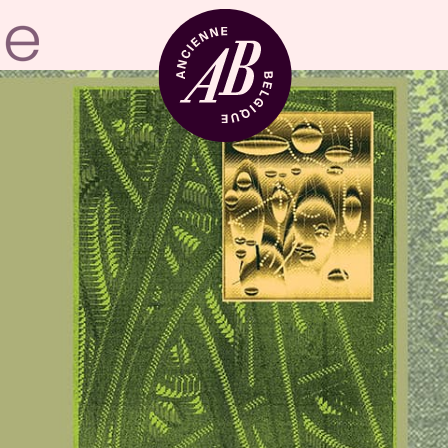
Venue hire
BRDCST
ABtv
Concert voucher