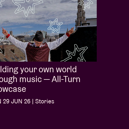
lding your own world
ough music — All-Turn
owcase
29 JUN 26 | Stories