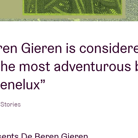
About AB
Contact
en Gieren is consider
 the most adventurous
Benelux”
 Stories
sents De Beren Gieren