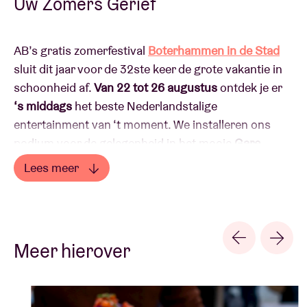
Uw Zomers Gerief
Zaalhuur
AB’s gratis zomerfestival
Boterhammen in de Stad
sluit dit jaar voor de 32ste keer de grote vakantie in
BRDCST
schoonheid af.
Van 22 tot 26 augustus
ontdek je er
‘s middags
het beste Nederlandstalige
entertainment van ‘t moment. We installeren ons
ABtv
podium voor de gelegenheid in het mooie
Gare
Maritime
op de site Tour & Taxis (Picardstraat 7,
Concertcheque
Lees meer
1000 Brussel).
Hier
ontdek je hoe je vlotjes naar
Lees minder
Gare Maritime reist.
Over AB
Boterhammen in de Stad krijgt dit jaar een extra
Contact
Meer hierover
dimensie met de komst van het
AB zomerterras
: een
programma vol randanimatie en workshops.