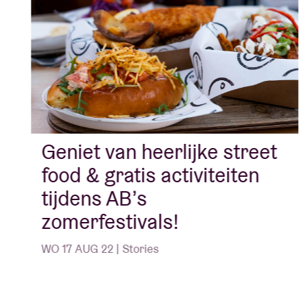
Met de steun van de
Vlaamse Overheid
,
SABAM
,
Radio 1
,
BRUZZ
en
De Standaard
.
Geniet van heerlijke street
food & gratis activiteiten
tijdens AB’s
zomerfestivals!
WO 17 AUG 22 | Stories