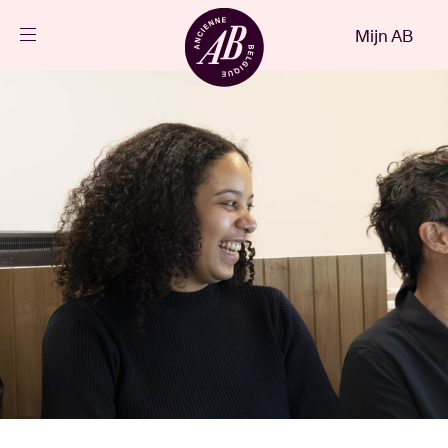
Sluiten
Mijn AB
NL
Agenda
Projecten
Nieuws
Bezoekersinfo
AB ❤ you