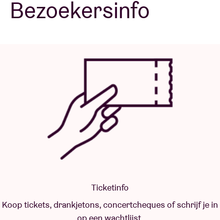
Bezoekersinfo
Zaalhuur
BRDCST
ABtv
Concertcheque
Over AB
Contact
Ticketinfo
Koop tickets, drankjetons, concertcheques of schrijf je in
op een wachtlijst.