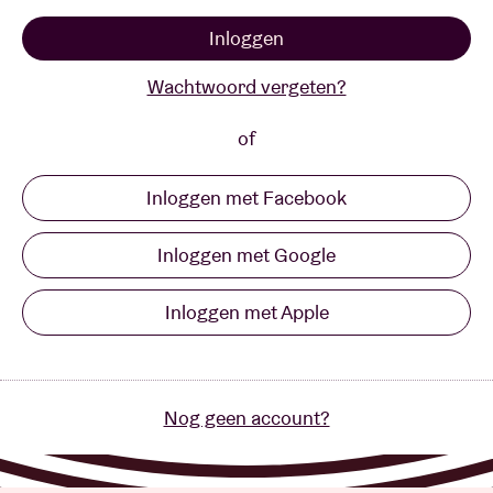
Inloggen
Zaalhuur
Wachtwoord vergeten?
BRDCST
of
Inloggen met Facebook
ABtv
Inloggen met Google
Concertcheque
Inloggen met Apple
Over AB
Contact
Nog geen account?