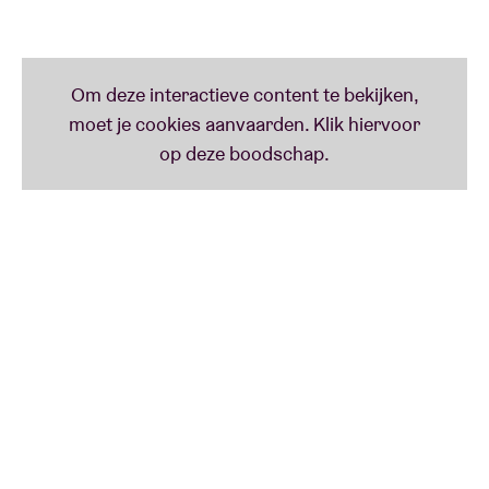
welgemeende, diepe
zieleroersels
? Jawel, zo klinkt
dat in Fluppe's beste, oprechtste
Westvlams