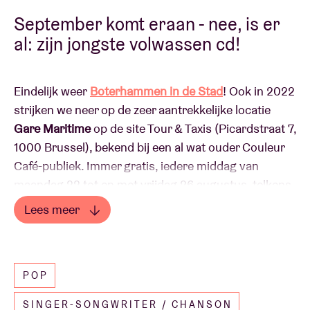
September komt eraan - nee, is er
al: zijn jongste volwassen cd!
Eindelijk weer
Boterhammen in de Stad
! Ook in 2022
strijken we neer op de zeer aantrekkelijke locatie
Gare Maritime
op de site Tour & Taxis (Picardstraat 7,
1000 Brussel), bekend bij een al wat ouder Couleur
Café-publiek. Immer gratis, iedere middag van
maandag 22 tot en met vrijdag 26 augustus, telkens
met één relevante muzikale act. Ook nu weer zijn ‘de
Lees meer
Bookes’ een AB-organisatie, en dit is dan de 32ste
editie (waarbij, ook interessant, maar dit geheel
terzijde: 32 = 1¹ + 2² + 3³ ;>).
FUN FACT
Hier
ontdek je hoe je
POP
vlotjes naar Gare Maritime reist.
Altijd welkom, ook in AB, zoals die keer met 'In De Fik'
en een echt brandalarm!
SINGER-SONGWRITER / CHANSON