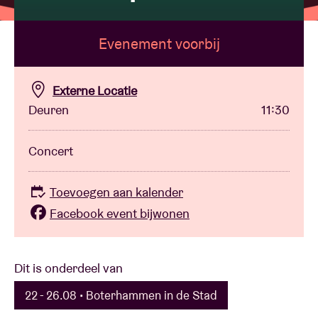
Evenement voorbij
Zaalhuur
BRDCST
Externe Locatie
Deuren
11:30
ABtv
Concert
Concertcheque
Toevoegen aan kalender
Over AB
Facebook event bijwonen
Contact
Dit is onderdeel van
22 - 26.08 • Boterhammen in de Stad