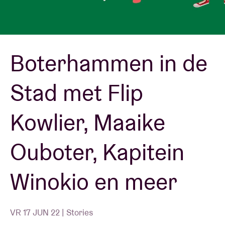
Zaalhuur
Boterhammen in de
BRDCST
Stad met Flip
ABtv
Kowlier, Maaike
Concertcheque
Ouboter, Kapitein
Over AB
Winokio en meer
Contact
VR 17 JUN 22 | Stories