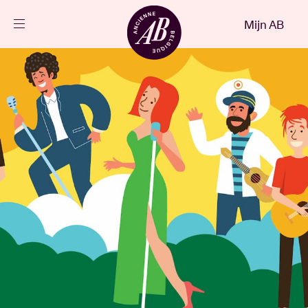
Sluiten
Mijn AB
NL
Agenda
Projecten
Nieuws
Bezoekersinfo
AB ❤ you