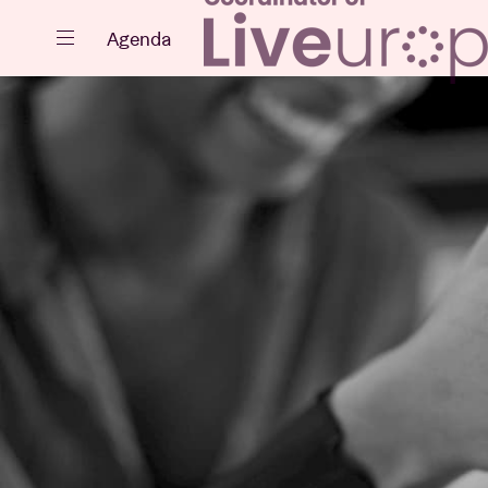
Sluiten
Agenda
Agenda
Projecten
Nieuws