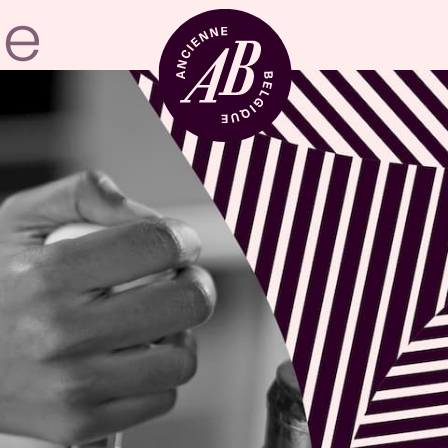
Zaalhuur
BRDCST
ABtv
Concertchequ