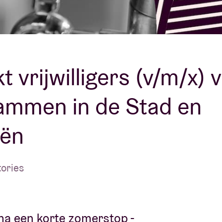
Over AB
fo
Contact
t vrijwilligers (v/m/x) 
ammen in de Stad en
eën
tories
 na een korte zomerstop -