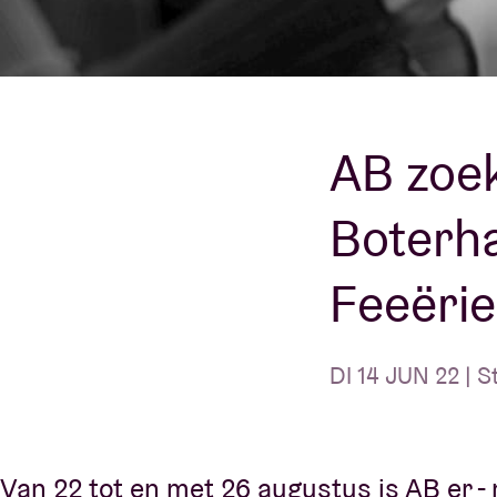
Bezoekersin
AB zoek
AB ❤ you
Boterh
Feeëri
DI 14 JUN 22 | S
Van 22 tot en met 26 augustus is AB er -