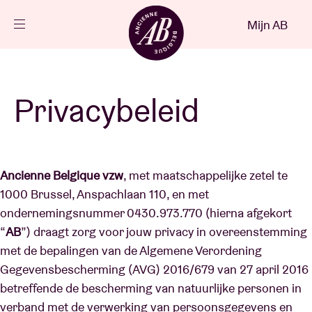
Sluiten
Mijn AB
NL
Agenda
Privacybeleid
Projecten
Ancienne Belgique vzw
, met maatschappelijke zetel te
Nieuws
1000 Brussel, Anspachlaan 110, en met
ondernemingsnummer 0430.973.770 (hierna afgekort
Bezoekersinfo
“
AB
”) draagt zorg voor jouw privacy in overeenstemming
met de bepalingen van de Algemene Verordening
Gegevensbescherming (AVG) 2016/679 van 27 april 2016
AB ❤ you
betreffende de bescherming van natuurlijke personen in
verband met de verwerking van persoonsgegevens en