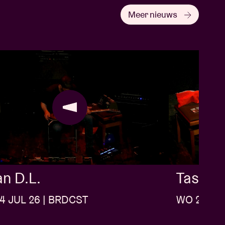
Meer nieuws
n D.L.
Tashi D
4 JUL 26 | BRDCST
WO 22 JUL