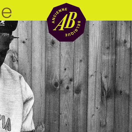
Zaalhuur
BRDCST
ABtv
Concertchequ