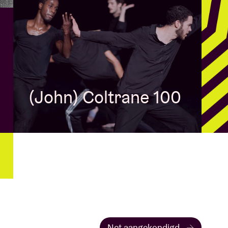
(John) Coltrane 100
Net aangekondigd