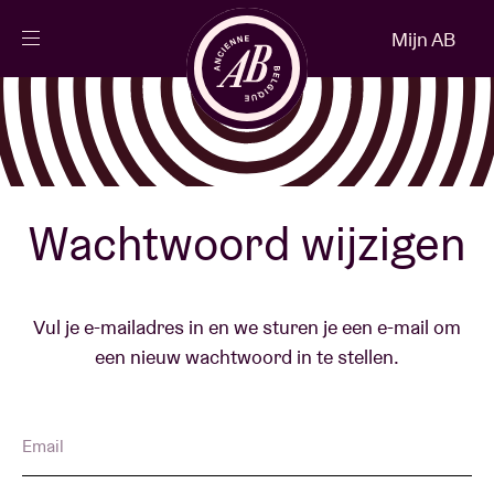
Sluiten
Mijn AB
NL
Agenda
Projecten
Wachtwoord wijzigen
Nieuws
Vul je e-mailadres in en we sturen je een e-mail om
een nieuw wachtwoord in te stellen.
Bezoekersinfo
AB ❤ you
Email