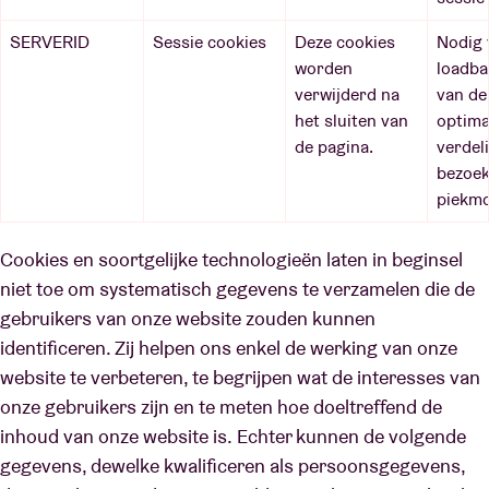
SERVERID
Sessie cookies
Deze cookies
Nodig 
worden
loadba
verwijderd na
van de
het sluiten van
optima
de pagina.
verdel
bezoek
piekm
Cookies en soortgelijke technologieën laten in beginsel
niet toe om systematisch gegevens te verzamelen die de
gebruikers van onze website zouden kunnen
identificeren. Zij helpen ons enkel de werking van onze
website te verbeteren, te begrijpen wat de interesses van
onze gebruikers zijn en te meten hoe doeltreffend de
inhoud van onze website is. Echter kunnen de volgende
gegevens, dewelke kwalificeren als persoonsgegevens,