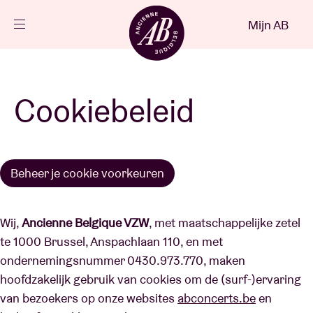
Sluiten
Mijn AB
NL
Agenda
Cookiebeleid
Projecten
Beheer je cookie voorkeuren
Nieuws
Wij,
Ancienne Belgique VZW
, met maatschappelijke zetel
Bezoekersinfo
te 1000 Brussel, Anspachlaan 110, en met
ondernemingsnummer 0430.973.770, maken
hoofdzakelijk gebruik van cookies om de (surf-)ervaring
AB ❤ you
van bezoekers op onze websites
abconcerts.be
en