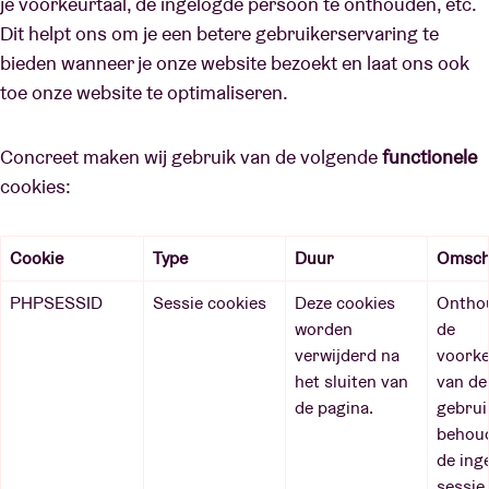
je voorkeurtaal, de ingelogde persoon te onthouden, etc.
Dit helpt ons om je een betere gebruikerservaring te
bieden wanneer je onze website bezoekt en laat ons ook
toe onze website te optimaliseren.
Concreet maken wij gebruik van de volgende
functionele
cookies:
Cookie
Type
Duur
Omsch
PHPSESSID
Sessie cookies
Deze cookies
Ontho
worden
de
verwijderd na
voorke
het sluiten van
van de
de pagina.
gebrui
behou
de ing
sessie