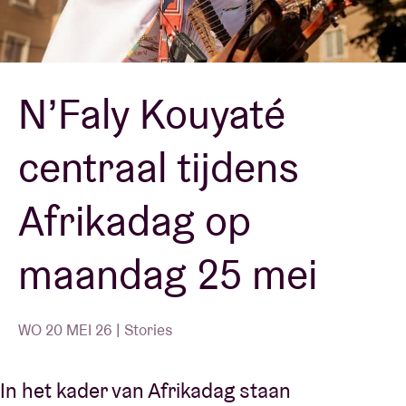
Zaalhuur
N’Faly Kouyaté
BRDCST
centraal tijdens
ABtv
Afrikadag op
Concertcheque
maandag 25 mei
Over AB
Contact
WO 20 MEI 26 | Stories
In het kader van Afrikadag staan