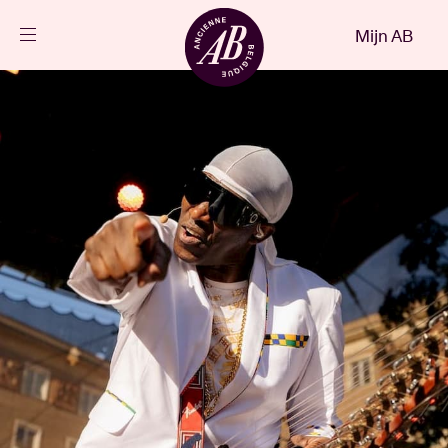
Sluiten
Mijn AB
NL
Agenda
Projecten
Nieuws
Bezoekersinfo
AB ❤ you