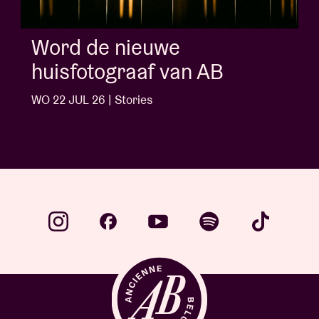
Album of the week:
'Doctrine Of Love' - Jalen
Ngonda
WO 1 JUL 26 | Stories