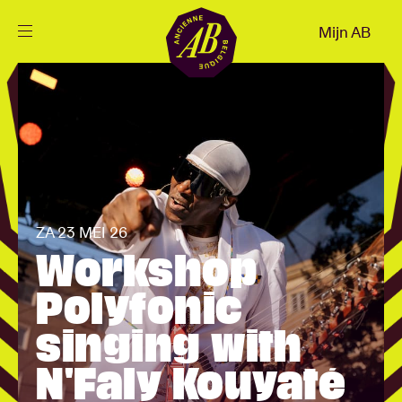
Sluiten
Mijn AB
NL
Agenda
Projecten
Nieuws
ZA 23 MEI 26
Workshop
Bezoekersinfo
Polyfonic
singing with
AB ❤ you
N'Faly Kouyaté