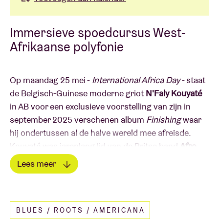
Immersieve spoedcursus West-
Afrikaanse polyfonie
Op maandag 25 mei -
International Africa Day
- staat
de Belgisch-Guinese moderne griot
N'Faly Kouyaté
in AB voor een exclusieve voorstelling van zijn in
september 2025 verschenen album
Finishing
waar
hij ondertussen al de halve wereld mee afreisde.
Kouyaté was jarenlang lid van de Britse band
Afro
Celt Soundsystem
die met hun mix van dance,
Lees meer
Afrikaanse en Keltische muziek de wereldpodia
Lees minder
veroverden, met verschillende stops in AB. Tijdens
zijn daaropvolgende solocarrière lanceerde Kouyaté
BLUES / ROOTS / AMERICANA
een nieuwe stijl die hij
Afrotonix
doopte: een