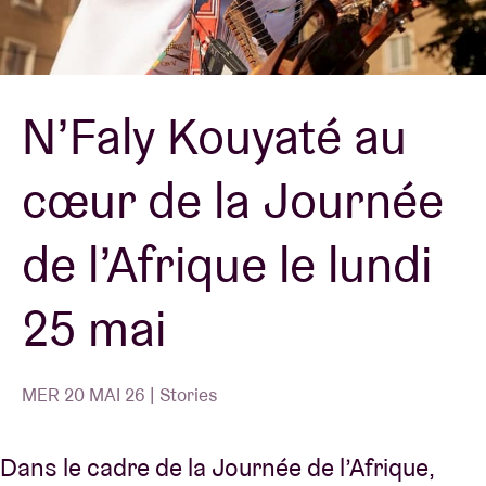
Location de salles
N’Faly Kouyaté au
BRDCST
cœur de la Journée
ABtv
de l’Afrique le lundi
Chèque-concert
25 mai
À propos de l'AB
Contact
MER 20 MAI 26 | Stories
Dans le cadre de la Journée de l’Afrique,