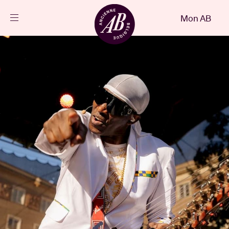
Fermer
Mon AB
FR
Agenda
Projets
Actualités
Infos visiteurs
AB ❤ you