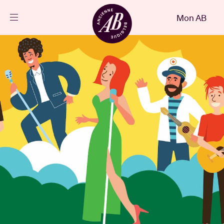
Fermer
Mon AB
FR
Agenda
Projets
Actualités
Infos visiteurs
AB ❤ you