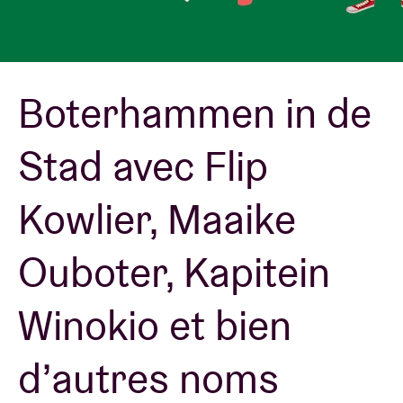
Location de salles
Boterhammen in de
BRDCST
Stad avec Flip
ABtv
Kowlier, Maaike
Chèque-concert
Ouboter, Kapitein
À propos de l'AB
Winokio et bien
Contact
d’autres noms