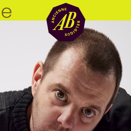
Zaalhuur
BRDCST
ABtv
Concertchequ