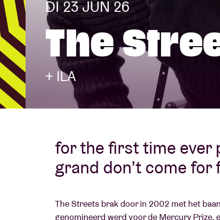
DI 23 JUN 26
The Stre
Bezoekersin
+ ILA
AB ❤ you
for the first time ever 
grand don’t come for 
The Streets brak door in 2002 met het baanb
genomineerd werd voor de Mercury Prize, 