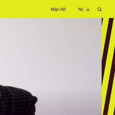
Mijn AB
NL
NL
e