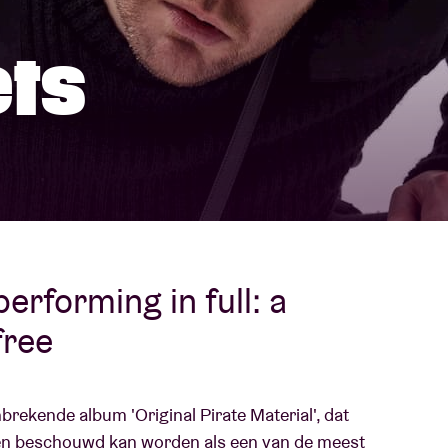
Over AB
ets
fo
Contact
performing in full: ​a
free
rekende album 'Original Pirate Material', dat
en beschouwd kan worden als een van de meest