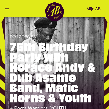
Sluiten
Mijn AB
NL
Agenda
DO 17 DEC 26
Projecten
75th Birthday
Party with
Nieuws
Horace Andy &
Dub Asante
Bezoekersinfo
Band, Matic
Horns & Youth
AB ❤ you
+ Roots Warriors, YOUTH