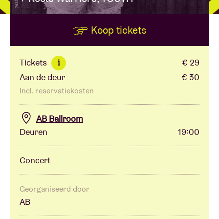
Koop tickets
Zaalhuur
BRDCST
Tickets
€ 29
i
Aan de deur
€ 30
ABtv
Incl. reservatiekosten
Concertcheque
AB Ballroom
Deuren
19:00
Over AB
Concert
Contact
Georganiseerd door
AB