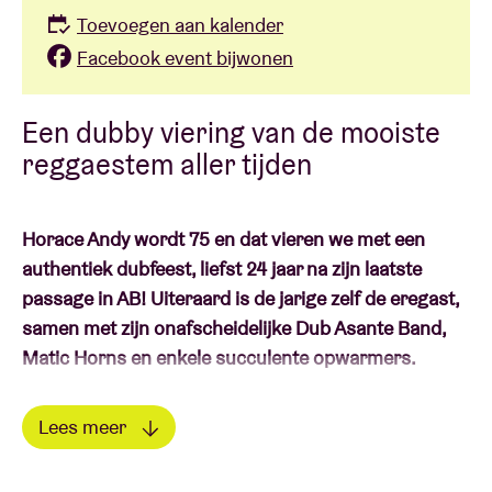
Toevoegen aan kalender
Facebook event bijwonen
Een dubby viering van de mooiste
reggaestem aller tijden
Horace Andy wordt 75 en dat vieren we met een
authentiek dubfeest, liefst 24 jaar na zijn laatste
passage in AB! Uiteraard is de jarige zelf de eregast,
samen met zijn onafscheidelijke Dub Asante Band,
Matic Horns en enkele succulente opwarmers.
Roots Warriors
Lees meer
Lees minder
De Luikse reggaeband
Roots Warriors
trapt het feest