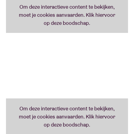
Black Man’s Country
op, voor hij door de beroemde
reggaeproducer
Clement
Coxsone Dodd
werd
opgepikt. De echte doorbraak kwam met
Skylarking
,
dat destijds een nummer 1-hit werd.
Stap voor stap ontwikkelde hij zijn eigen, zeer
specifieke stijl: lief, melancholisch, betrokken en
nonchalant. Hij schreef zijn legende met
cultklassiekers als
Something On My Mind,
You Are
My Angel,
Money Is the Root of All Evil
, enzovoort.
Met zijn lange carrière van bijna zes decennia is hij
een van de beroemdste en invloedrijkste zangers
van zijn generatie.
Zijn vermogen om overal en altijd in slaap te vallen
heeft hem de bijnaam
Sleepy
opgeleverd, maar dat