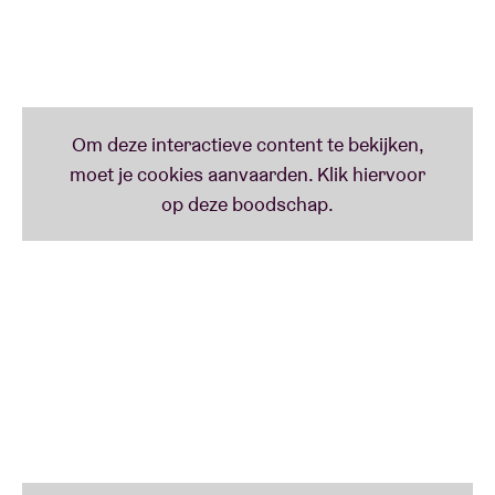
Banshees
of
The Sugarcubes
. Hij draait ook graag
goede dubplaatjes, wat hij zeker zal doen net voor de
show van zijn
buddy
Horace.
Horace Andy
Horace “Sleepy” Andy is een levende legende en een
van de weinige rastafarizangers uit het gouden
reggaetijdperk van de jaren 70 en 80 die nog steeds
actief is. De meesten kennen hem als de
onmiskenbare vibrato en falsettostem bij
triphoppioniers
Massive Attack
, met wie hij al sinds
het prille begin samenwerkt.
Andy werd als
Horace Hinds
geboren in Jamaica en
nam op zijn zestiende zijn eerste single
This Is A