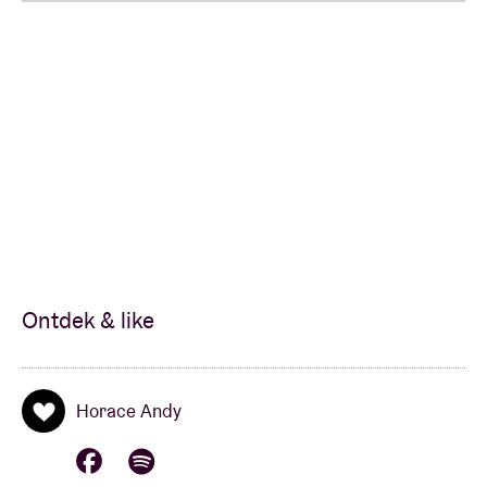
geldt niet als hij op het podium staat. Met zijn
eeuwige glimlach en natuurlijke uitstraling is elk
optreden net als Horace zelf: ontroerend, warm en
onvergetelijk. Unieke momenten die een stukje
reggaegeschiedenis vertellen, gebracht door een
legendarische stem en een ongeëvenaard aura.
Ontdek & like
Horace Andy