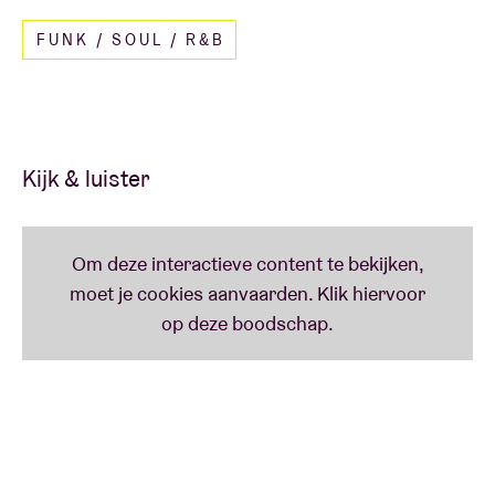
af met nummers vanop hun debuutalbum
Back to
FUNK / SOUL / R&B
the Roots
(2025), maar ook eigenzinnige
bewerkingen van Jamaicaanse reggaeklassiekers.
Youth
Kijk & luister
Youth
is het pseudoniem van
Martin Glover
, ooit
bassist bij de legendarische coldwavers
Killing Joke
,
maar vooral bekend als een van de meest actieve
producers wereldwijd. Hij warmt de gelukkige
aanwezigen verder op.
Youth's samenwerkingen lezen als een topselectie
uit de beste muziekencyclopedie: van
Art Of Noise
over
Bananarama
,
Depeche
Mode
,
Lee
Scratch
Perry
,
The
Orb
en
Pink
Floyd
tot
Siouxsie & The