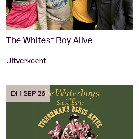
Zaalhuur
The Whitest Boy Alive
BRDCST
ABtv
Uitverkocht
Concertcheque
DI 1 SEP 26
Over AB
Contact