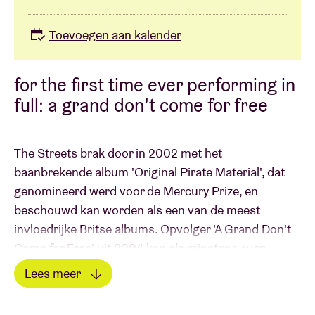
Toevoegen aan kalender
for the first time ever performing in
full: ​a grand don’t come for free
The Streets brak door in 2002 met het
baanbrekende album 'Original Pirate Material', dat
genomineerd werd voor de Mercury Prize, en
beschouwd kan worden als een van de meest
invloedrijke Britse albums. Opvolger 'A Grand Don't
Come for Free' uit 2004 kan als minstens even
iconisch beschouwd worden. Op het album staan
Lees meer
hits als "Dry Your Eyes", "Fit But You Know It" en
Lees minder
"Blinded By The Lights". Het leverde Mike Skinner