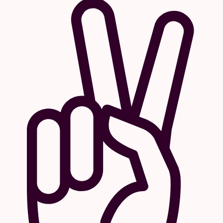
Mobiliteit
Onze concerten stoppen meestal om 22:30.
Zo geraak je nog thuis met het openbaar
vervoer.
Plan je route