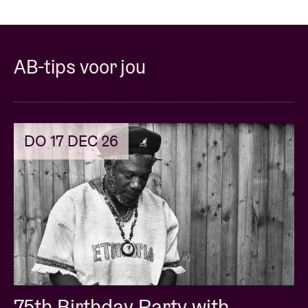
and we landed here: some tracks have never been
played live, others haven’t surfaced in years. It’s a
new challenge to bring the whole journey to life on
stage, but I have an incredible band and we always
AB-tips voor jou
give everything every night. So I’m certain we’ll be
finding out what happened to that thousand quid a
party every night.”
- Mike Skinner
DO 17 DEC 26
75th Birthday Party with