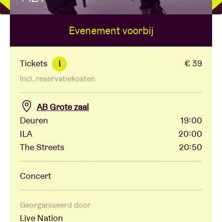
Evenement voorbij
Zaalhuur
BRDCST
Tickets
€ 39
i
Incl. reservatiekosten
ABtv
AB Grote zaal
Concertcheque
Deuren
19:00
ILA
20:00
The Streets
20:50
Over AB
Concert
Contact
Georganiseerd door
Live Nation