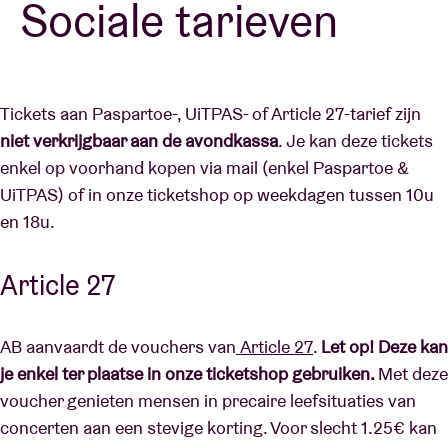
Sociale tarieven
Zaalhuur
Tickets aan Paspartoe-, UiTPAS- of Article 27-tarief zijn
BRDCST
niet verkrijgbaar aan de avondkassa
. Je kan deze tickets
enkel op voorhand kopen via mail (enkel Paspartoe &
ABtv
UiTPAS) of in onze ticketshop op weekdagen tussen 10u
en 18u.
Concertcheque
Article 27
Over AB
AB aanvaardt de vouchers van
Article 27
.
Let op! Deze kan
Contact
je enkel ter plaatse in onze ticketshop gebruiken.
Met deze
voucher genieten mensen in precaire leefsituaties van
concerten aan een stevige korting. Voor slecht 1.25€ kan