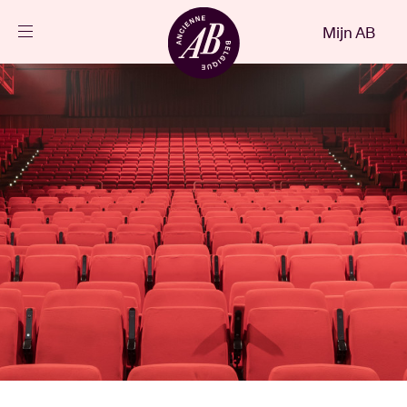
Sluiten
Mijn AB
NL
Agenda
Projecten
Nieuws
Bezoekersinfo
AB ❤ you