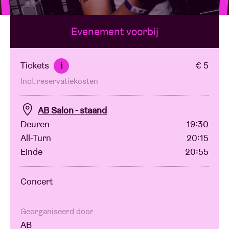
Evenement voorbij
Zaalhuur
BRDCST
Tickets
€ 5
i
Incl. reservatiekosten
ABtv
AB Salon - staand
Concertcheque
Deuren
19:30
All-Turn
20:15
Einde
20:55
Over AB
Concert
Contact
Georganiseerd door
AB