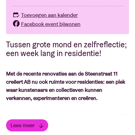
Toevoegen aan kalender
Facebook event bijwonen
Tussen grote mond en zelfreflectie;
een week lang in residentie!
Met de recente renovaties aan de Steenstraat 11
creëert AB nu ook ruimte voor residenties: een plek
waar kunstenaars en collectieven kunnen
verkennen, experimenteren en creëren.
Maak kennis met de Belgisch-Zambiaanse artiest
All-
Turn
, het alias van Asante Chibwe Brochez: 25 jaar
Lees meer
oud, gevestigd in Brussel, België. Sinds hij voor het