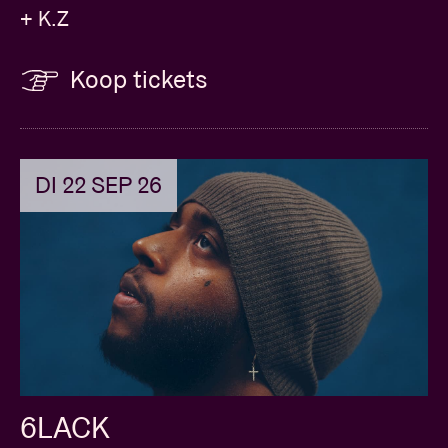
+ K.Z
Koop tickets
DI 22 SEP 26
6LACK