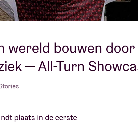
Over AB
fo
Contact
n wereld bouwen door
iek — All-Turn Showc
Stories
indt plaats in de eerste