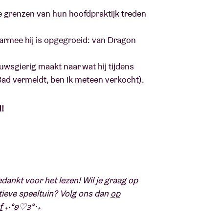
 de grenzen van hun hoofdpraktijk treden
aarmee hij is opgegroeid: van Dragon
euwsgierig maakt naar wat hij tijdens
g Bad vermeldt, ben ik meteen verkocht).
!
edankt voor het lezen! Wil je graag op
atieve speeltuin? Volg ons dan
op
f
₊‧°𐐪♡𐑂°‧₊