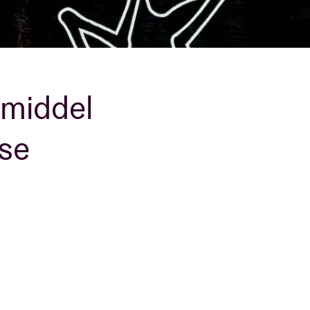
 middel
ase