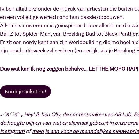
Ik ben altijd erg onder de indruk van artiesten die buiten
en een volledige wereld rond hun passie opbouwen.
All-Turns universum is geïnspireerd door allerlei media w
Ball Z tot Spider-Man, van Breaking Bad tot Black Panther.
Er zit een nerdy kant aan zijn worldbuilding die me heel ni
zijn residentieweek zal creëren (en eerlijk: als je Breakin
Dus wat kan ik nog zeggen behalve… LET THE MOFO RAP!!
Koop je ticket nu!
₊‧°𐐪♡𐑂°‧₊ Hey! Ik ben Olly, de contentmaker van AB Lab. B
de hoogte blijven van wat er allemaal gebeurt in onze cre
Instagram
of
meld je aan voor de maandelijkse nieuwsbrie