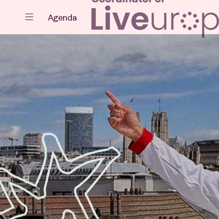
Sluiten
Agenda
Agenda
Projecten
Nieuws