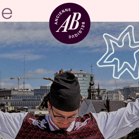
Zaalhuur
BRDCST
ABtv
Concertchequ