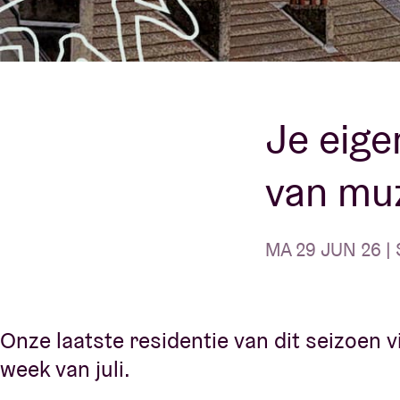
Bezoekersin
Je eige
AB ❤ you
van muz
MA 29 JUN 26 | 
Onze laatste residentie van dit seizoen v
week van juli.