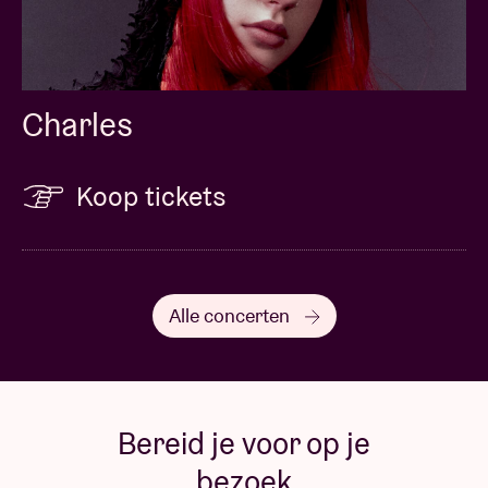
worden NIET TERUGBETAALD.
Terugbetaling wordt enkel en alleen toegestaan
indien de show of deze packages worden afgelast.
Naamsveranderingen worden in GEEN GEVAL
Charles
toegestaan. Om de inhoud van het package in
ontvangst te nemen, dient de klant zich persoonlijk
aan te melden met een geldig identiteitsbewijs. De
Koop tickets
klant zal in de week voor de show geïnformeerd
worden met instructies voor ophaling.
© by Mao Atth
Alle concerten
Bereid je voor op je
bezoek