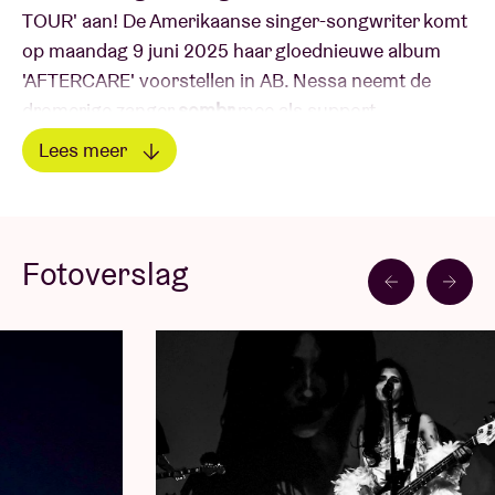
TOUR' aan! De Amerikaanse singer-songwriter komt
op maandag 9 juni 2025 haar gloednieuwe album
'AFTERCARE' voorstellen in AB. Nessa neemt de
dromerige zanger
sombr
mee als support.
Lees meer
Nessa's creatieve evolutie op haar gloednieuwe
Lees minder
album 'AFTERCARE', dat op vrijdag 15 november
uitkwam, heeft haar in een nieuw en extravagant
tijdperk gekatapulteerd. De 22-jarige zangeres heeft
Fotoverslag
wereldwijd meer dan 2 biljoen streams en 30 miljoen
volgers op social media verzameld. In haar tweede
album verleidt Nessa Barrett ons om de dansvloer te
betreden en neemt ze ons mee op een reis, die van
wanhoop naar dominantie evolueert. Met de single
"PASSENGER PRINCESS", een synth-rijke song over
verliefdheid, en de zwoele albumtrack "MUSTANG