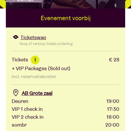
Evenement voorbij
Zaalhuur
BRDCST
Ticketswap
Koop of verkoop tickets onderling
ABtv
Tickets
€ 28
i
+ VIP Packages (Sold out)
Concertcheque
Incl. reservatiekosten
Over AB
AB Grote zaal
Deuren
19:00
Contact
VIP 1 check in
17:30
VIP 2 check in
18:00
sombr
20:00