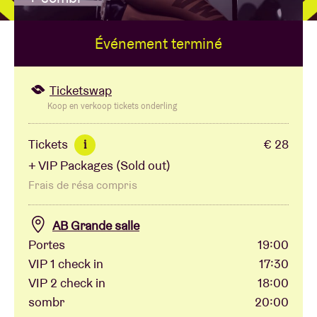
Événement terminé
Location de salles
BRDCST
Ticketswap
Koop en verkoop tickets onderling
ABtv
Tickets
€ 28
i
+ VIP Packages (Sold out)
Chèque-concert
Frais de résa compris
À propos de l'AB
AB Grande salle
Portes
19:00
Contact
VIP 1 check in
17:30
VIP 2 check in
18:00
sombr
20:00