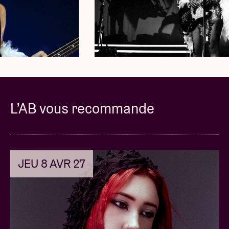
sommets avec le single « PASSENGER PRINCESS »,
une chanson sur l’amour riche en synthétiseurs, et le
titre sulfureux « MUSTANG BABY FT. ARTEMAS ».
The
AFTERCARE EXPERIENCE
includes:
· One General Admission Ticket
· Access to Nessa’s pre-show Soundcheck
· Group Photo with Nessa and other VIP Patrons
L’AB vous recommande
· VIP-Exclusive Merchandise Item(s)
· Early Entry (where available)
The
VIP EARLY ENTRY PACKAGE
includes:
JEU 8 AVR 27
· One General Admission Ticket
· VIP-Exclusive Merchandise Item(s)
· Early Entry (where available)