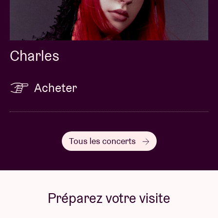
Les packages ne sont NI ECHANGEABLES NI
REMBOURSABLES.
Les remboursements ne seront possibles
uniquement dans le cas d’une annulation du show
Charles
ou des packages. Les changements de noms ne sont
également PAS acceptés. Les clients devront se
présenter en personne en possession de leur carte
Acheter
d’identité afin de retirer le contenu de leur package.
Un mail avec toutes les instructions sera envoyé à
chaque client dans la semaine avant le concert.
Tous les concerts
© by Mao Atth
Préparez votre visite