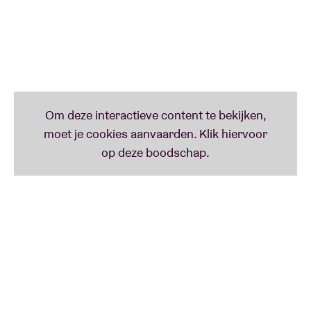
het debuut van
The Velvet Underground & Nico
.
Coltrane beschouwde dit album - opgevat als een
vierdelige suite - als een geschenk aan God:
“This
album is a humble offering to Him. An attempt to say
‘THANK YOU GOD” through our work.”
Het album vormt de hoeksteen van de spirituele jazz
en werd in 1964 opgenomen met zijn fameuze
Klassieke Kwartet (met drummer
Elvin
Jones
, pianist
McCoy Tyner
en bassist
Jimmy Garrison
) tijdens één
(!) namiddagsessie. In de
liner notes
van
A Love
Supreme
omschreef Coltrane gedetailleerd hoe hij
zijn muziek als medium ziet.
“During the year 1957, I
experienced, by the grace of God, a spiritual
awakening which was to lead me to a richer, fuller,
more productive life. At that time, in gratitude, I
humbly asked to be given the means and privilege to