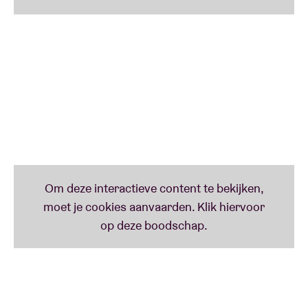
sound
. Zijn rijke oeuvre is inmiddels Heilig Erfgoed:
“Many artists achieve greatness
but very few
produce work
that is so moving
that it’s considered
sacred.”
Naar aanleiding van Coltrane’s 100ste
verjaardag in 2026, eren we zijn nalatenschap met
een reeks dansvoorstellingen, concerten,
screenings
, lezingen en
artist talks
…
JOHN COLTRANE - A LOVE SUPREME (IMPULSE! A-
77, 1965): TRANE’S MAGNUM OPUS
A Love Supreme
is zonder twijfel Coltrane’s magnum
opus dat even impactvol was als pakweg
Kendrick
Lama
r’s
To Pimp A Butterfly
,
Beyoncé
’s
Lemonade
of