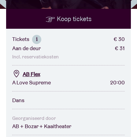
Koop tickets
Zaalhuur
BRDCST
Tickets
€ 30
i
Aan de deur
€ 31
ABtv
Incl. reservatiekosten
Concertcheque
AB Flex
A Love Supreme
20:00
Over AB
Dans
Contact
Georganiseerd door
AB + Bozar + Kaaitheater