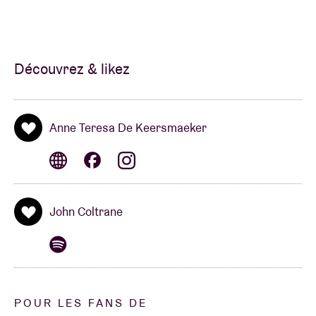
lead me to a richer, fuller, more productive life. At
that time, in gratitude, I humbly asked to be given the
means and privilege to make others happy through
music. ALL PRAISE TO GOD.”
Découvrez & likez
Ce n’est pas un hasard si San Francisco abrite bel et
bien une Saint John Coltrane African Orthodox
Anne Teresa De Keersmaeker
Church où “Trane” est vénéré comme un saint
depuis 1971.
John Coltrane
A LOVE SUPREME - SALVA SANCHIS, ANNE TERESA
DE KEERSMAEKER / ROSAS
“Une apothéose spirituelle.”
(De Standaard)
POUR LES FANS DE
“**** - Un pur plaisir pour les yeux et le cœur.”
(De