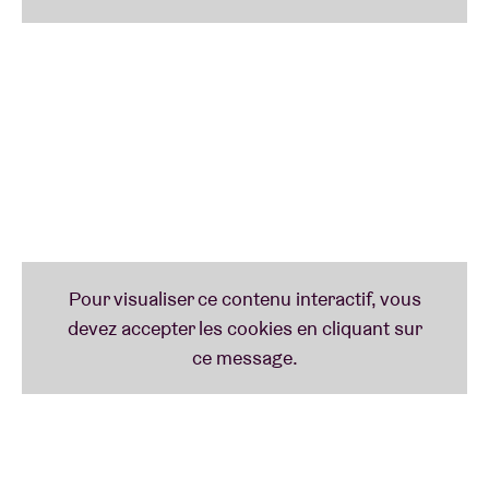
Son œuvre prolifique fait désormais partie du
patrimoine sacré :
“Many artists achieve greatness
but very few produce work that is so moving that it’s
considered sacred.”
À l’occasion du 100e
anniversaire de Coltrane en 2026, nous rendons
hommage à son héritage à travers une série de
spectacles de danse, de concerts, de projections et
de rencontres avec des artistes.
JOHN COLTRANE - A LOVE SUPREME (IMPULSE! A-
77, 1965): TRANE’S MAGNUM OPUS
A Love Supreme
est sans aucun doute le magnum
opus de Coltrane, une œuvre aussi marquante que
To Pimp A Butterfly
de
Kendrick Lamar
,
Lemonade
de