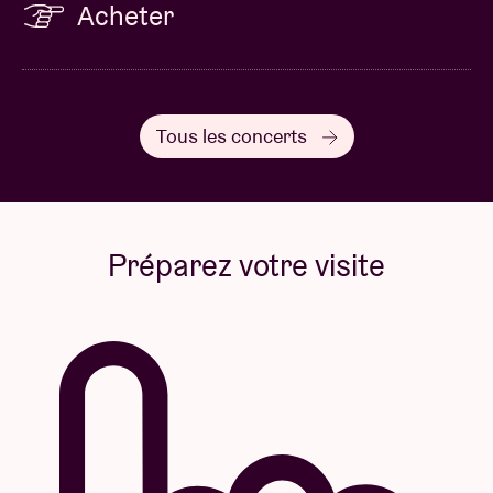
Acheter
Coproduction rerun 2026
Ancienne Belgique, Kaaitheater, BOZAR
Rosas bénéficie du soutien de la Communauté
Tous les concerts
flamande et de la Commission communautaire
flamande (VGC).
Préparez votre visite