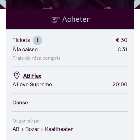
Acheter
Location de salles
BRDCST
Tickets
€ 30
i
À la caisse
€ 31
ABtv
Frais de résa compris
Chèque-concert
AB Flex
A Love Supreme
20:00
À propos de l'AB
Danse
Contact
Organisé par
AB + Bozar + Kaaitheater