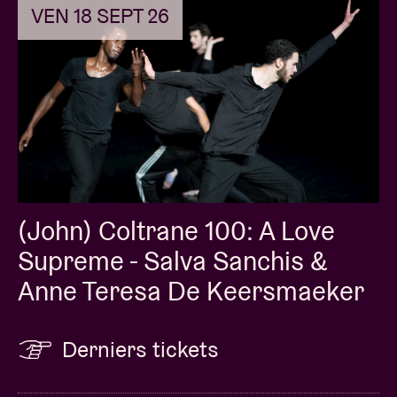
VEN 18 SEPT 26
Shyshko
Musique
A Love Supreme
, John Coltrane
Enregistrement
saxophone ténor, chant : John Coltrane
piano : McCoy Tyner
basse : Jimmy Garrison
(John) Coltrane 100: A Love
batterie : Elvin Jones
Supreme - Salva Sanchis &
Acknowledgement, Resolution, Pursuance & Psalm
Anne Teresa De Keersmaeker
© Coltrane, J., © Jowcol Music, Inc. (Universal
Music Publ.)
Derniers tickets
Conception lumière
Jan Versweyveld