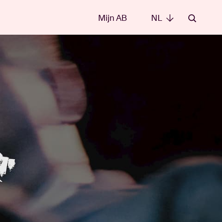
Mijn AB
NL
NL
e