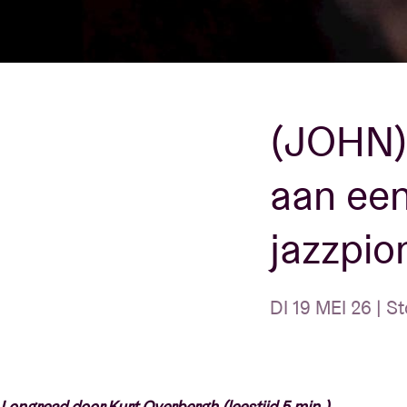
Bezoekersin
(JOHN)
AB ❤ you
aan een
jazzpio
DI 19 MEI 26 | St
Longread door Kurt Overbergh (leestijd 5 min.)