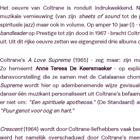
Het oeuvre van Coltrane is ronduit indrukwekkend. Ni
muzikale vernieuwing (van zijn
sheets of sound
tot de 
spirituele jazz) maar ook in volume. Op amper 10 jaar (!) -
bandleader
op Prestige tot zijn dood in 1967 - bracht Colt
uit. Uit dit rijke oeuvre zetten we eigengereid drie albums 
Coltrane’s
A Love Supreme
(1965) - zeg maar: zijn m
Zo herneemt
Anne Teresa De Keersmaeker
- op expli
dansvoorstelling
die ze samen met de Catalaanse chor
Supreme
wordt hier op adembenemende wijze gevisualis
danser één muzikant personaliseert uit Coltrane’s befaa
er niet om:
“Een spirituele apotheose.”
(De Standaard) al
“Puur genot voor oog en hart.”
Crescent
(1964) wordt door Coltrane-liefhebbers vaak b
werd het namelijk overschaduwd door Coltrane’s mee