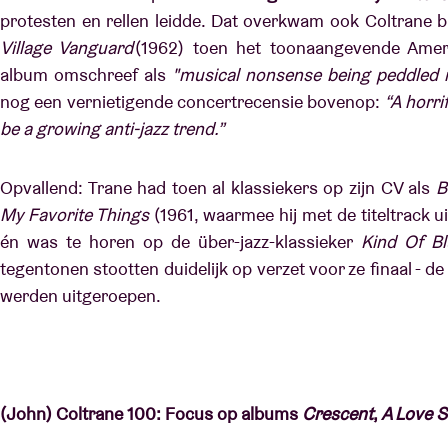
protesten en rellen leidde. Dat overkwam ook Coltrane b
Village Vanguard
(1962) toen het toonaangevende Amer
album omschreef als
"musical nonsense being peddled i
nog een vernietigende concertrecensie bovenop:
“A horri
be a growing anti-jazz trend.”
Opvallend: Trane had toen al klassiekers op zijn CV als
B
My Favorite Things
(1961, waarmee hij met de titeltrack u
én was te horen op de über-jazz-klassieker
Kind Of Bl
tegentonen stootten duidelijk op verzet voor ze finaal - de tij
werden uitgeroepen.
(John) Coltrane 100: Focus op albums
Crescent
,
A Love 