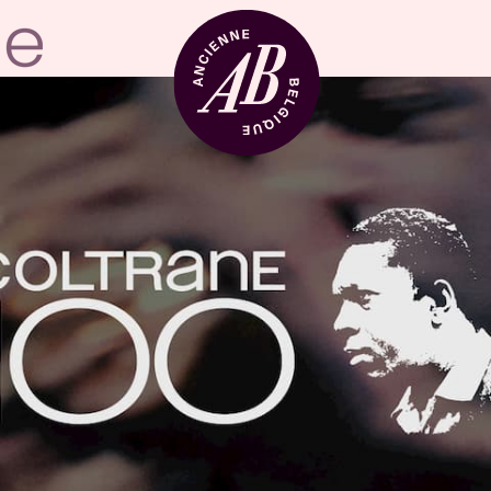
Zaalhuur
BRDCST
ABtv
Concertchequ