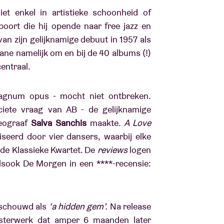
et enkel in artistieke schoonheid of
poort die hij opende naar free jazz en
 van zijn gelijknamige debuut in 1957 als
rane namelijk om en bij de 40 albums (!)
centraal.
agnum opus - mocht niet ontbreken.
ciete vraag van AB - de gelijknamige
eograaf
Salva Sanchis
maakte.
A Love
eerd door vier dansers, waarbij elke
mde Klassieke Kwartet. De
reviews
logen
sook De Morgen in een ****-recensie:
eschouwd als
‘a hidden gem’.
Na release
sterwerk dat amper 6 maanden later