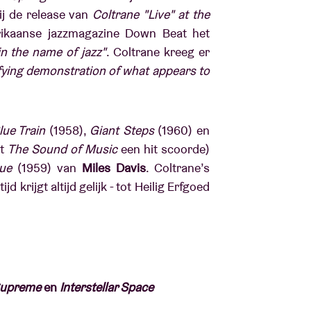
ij de release van
Coltrane "Live" at the
ikaanse jazzmagazine Down Beat het
n the name of jazz"
. Coltrane kreeg er
fying demonstration of what appears to
lue Train
(1958),
Giant Steps
(1960) en
it
The Sound of Music
een hit scoorde)
ue
(1959) van
Miles Davis
. Coltrane’s
d krijgt altijd gelijk - tot Heilig Erfgoed
Supreme
en
Interstellar Space