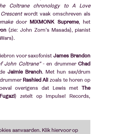
he Coltrane chronology to A Love
” Crescent
wordt vaak omschreven als
emake
door
MiXMONK Supreme
, het
ron
(zie: John Zorn’s Masada), pianist
xiWars).
tiebron voor saxofonist
James Brandon
of John Coltrane”
- en drummer
Chad
rde
Jaimie Branch
. Met hun sax/drum
n drummer
Rashied Ali
zoals te horen op
oeval overigens dat Lewis met
The
Fugazi
) zetelt op Impulse! Records,