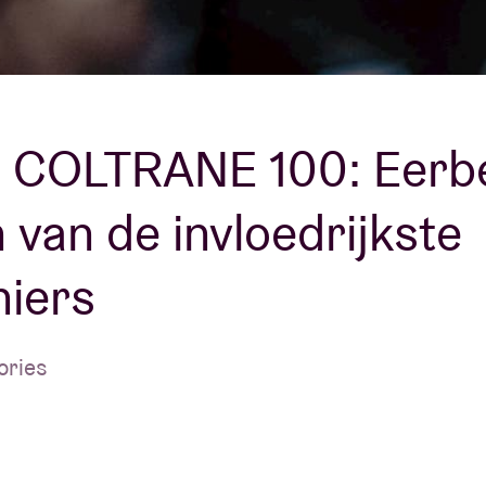
Over AB
fo
Contact
 COLTRANE 100: Eerb
 van de invloedrijkste
niers
ories