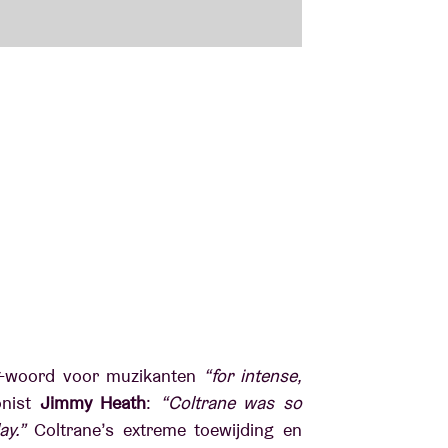
-woord voor muzikanten
“for intense,
onist
Jimmy Heath
:
“Coltrane was so
day.”
Coltrane’s extreme toewijding en