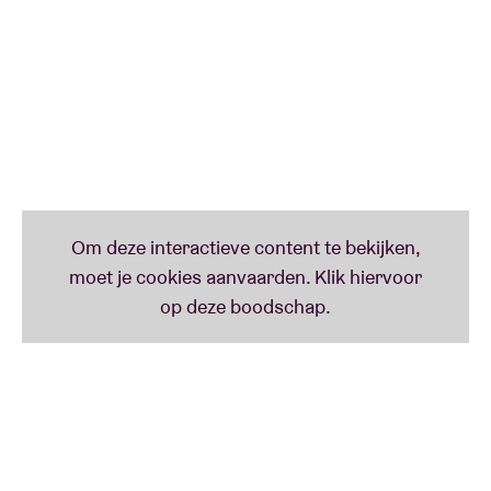
Afrofuturist artist to emerge for years
.’ - tekende
vorig jaar voor één van de absolute hoogtepunten
van het BRDCST-festival! We aarzelden dan ook geen
seconde om haar opnieuw te verwelkomen na het
beluisteren van haar gloednieuwe free jazz/spoken
word project
Irreversible Entanglements
. Deze
mokerslag/uppercut klinkt als het moderne muzikale
equivalent van Black Lives Matter zoals te horen op
albums als Archie Shepp’s
‘Blasé
’ (1969, BYG Actuel)
of ‘
Poem For Malcolm’
(1969, BYG Actuel) en New
York Art Quartet w/ Amiri Baraka (1965, ESP).
Irreversible Entanglements ontstond dan ook niet
toevallig tijdens een protestactie in ’15 onder de
noemer Musicians Against Police Brutality. Dat
smaakte naar meer, wat resulteerde in een album dat