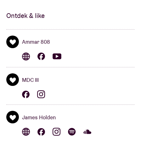
weg. Aan de vooravond van Record Store Day
verschijnt hun eerste EP met een opvallende
Ontdek & like
gastbijdrage van Sylvie Kreusch (Warhaus/Soldier’s
Heart).
Ammar 808
SOUNDTRACK BY: GERD DE WILDE PLAYS
BOUSSIPHONE RECORDS (b)
Als – naar eigen zeggen - James Holdens jongste
album zijn liefde voor Marokkaanse gnawa
reflecteert, is het de taak van BRDCST om diep in het
MDC III
Marokkaanse muzieklandschap te graven. Enter
Boussiphone Records. Oprichter Mohammed
Boussif lanceerde het label begin jaren ’50 en wordt
beschouwd als ‘
het Marokkaanse equivalent van
James Holden
Alan Lomax die het muzikale erfgoed van de
Maghreb vastlegde
.’ (Gonzo Circus)