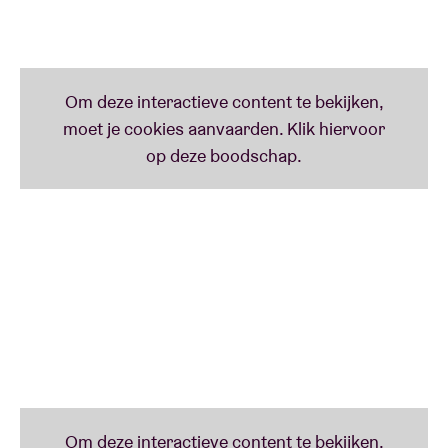
Radiohead – doen we Holden tekort met de term
electronica. Jazziconen als Don Cherry en Pharoah
Sanders dienden namelijk als inspiratie in zijn
zoektocht om een ensemble samen te stellen dat het
equivalent is van ‘a spiritual jazz band playing
folk/trance music’. Dit ensemble – met o.a. drummer
Tom Page (RocketNumberNine) - doopte hij om tot
Animal Spirits. Holden beschouwt hen als zijn fellow
travellers.
Deze BRDCST-passage is meteen de Belgische live-
première van Holdens gloednieuwe album dat –
volgens hem - bulkt van ‘synth-led folk-trance
standards’ en zijn liefde voor Marokkaanse gnawa
reflecteert.