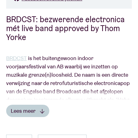
BRDCST: bezwerende electronica
mét live band approved by Thom
Yorke
BRDCST
is het buitengewoon indoor
voorjaarsfestival van AB waarbij we inzetten op
muzikale grenze(n)loosheid. De naam is een directe
verwijzing naar de retrofuturistische electronicapop
van de Engelse band Broadcast die het afgelopen
decennium inspirerende albums uitbracht als
‘Haha
Sound
’ en
‘Noise Made By The People’.
Centraal
Lees meer
tijdens BRDCST staan artiesten die muzikale
Lees minder
vernieuwing hoog in het vaandel dragen. Ons
muzikale buikgevoel doet de rest.