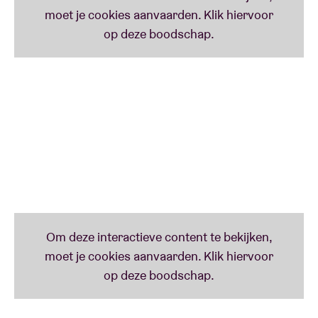
AMMAR 808 & THE MAGHREB UNITED
(b/dza/tun/mar)
AMMAR 808 is het gloednieuwe project van de in Brussel residerende producer/musicoloog
Sofyann Ben Youssef. Sofyann zat o.a. achter de knoppen van het jongste album van Bargou 08 en
van de Brusselse touareg band Kel Assouf. Met AMMAR 808 combineert hij zijn liefde voor
traditionele Maghrebmuziek en zware subbass. Zijn geliefde instrument is dan ook de Roland TR-
808 drumcomputer die tevens op handen wordt gedragen door Aphex Twin en Kanye West.
Sofyann vezamelde rond zich een aantal krachtige stemmen zoals die van Cheb Hassen
Tej, Sofiane Saidi en Mehdi Nassouli. Een bewuste zet, want de heren zijn respectievelijk
afkomstig uit Tunesië, Algerije en Marokko waardoor Sofyann symbolisch de (artificiële)
postkoloniale grenzen wil wegwerken. Dit voorjaar verschijnt via het excellente label en BRDCST-
favoriet Glitterbeat hun impressionant debuut. Klaar voor een mooi staaltje Noord-Afrikaans
futurisme?
IRREVERSIBLE ENTANGLEMENTS FEAT. MOOR
MOTHER (us)
Moor Mother
– volgens The Wire ‘
the most radical