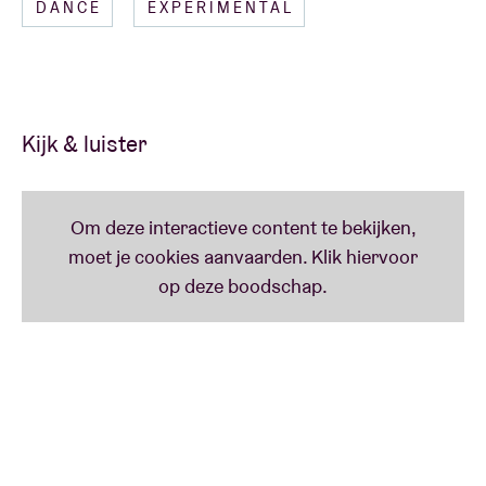
DANCE
EXPERIMENTAL
BRDCST-MINI-FESTIVAL
Na amper drie jaar is het al een BRDCST-traditie: we
sluiten BRDCST af met een heus minifestival. Topper
en 2017 eindejaarslijstjes-favoriet James Holden
Kijk & luister
zette op zijn jongste plaat de poorten open naar
spirituele jazz en Noord-Afrikaans futurisme.
BRDCST liet zich volop inspireren en vulde het
programma avontuurlijk op die manier in.
JAMES HOLDEN & THE ANIMAL SPIRITS (uk)
Met
James Holden & The Animal Spirits
haalt
BRDCST zowaar een electronicatopper van formaat
binnen. Hoewel ‘
topper
’ absoluut van toepassing is –
Thom Yorke nam hem met Atoms For Peace mee op
sleeptouw doorheen de US én Holden werkte aan
remixes voor zowel Mogwai, Depeche Mode als