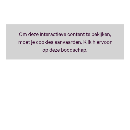
meteen in menig eindejaarslijstje (The Wire,
Stereogum,...) belandde. Gilles Peterson nam het
zelfs op in zijn shortlist ‘
Jazz Album of The Year
’
tussen goed volk als Kamasi Washington, Vels Trio
(zie: BRDCST 4 april) en Binker & Moses. In het ‘
Jaar
Van De Contestatie
’ kan protest onmogelijk nóg
harder klinken.
MDC III (b)
MDC III
is het ronduit superbe project van
Nordmann-saxofonist Mattias De Craene die zich
laat bijstaan door maar liefst twee drummers: Simon
Segers (De Beren Gieren, Stadt, Black Flower,...) en
Lennert Jacobs (The Germans, Hong Kong Dong,...).
Echo’s van John Coltrane’s ‘Interstellar Space’
album uit ’67 met drummer Rashied Ali zijn nooit ver