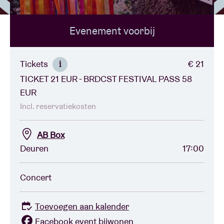
Evenement voorbij
Zaalhuur
BRDCST
Tickets
€ 21
i
TICKET 21 EUR - BRDCST FESTIVAL PASS 58
ABtv
EUR
Incl. reservatiekosten
Concertcheque
AB Box
Deuren
17:00
Over AB
Concert
Contact
Toevoegen aan kalender
Facebook event bijwonen