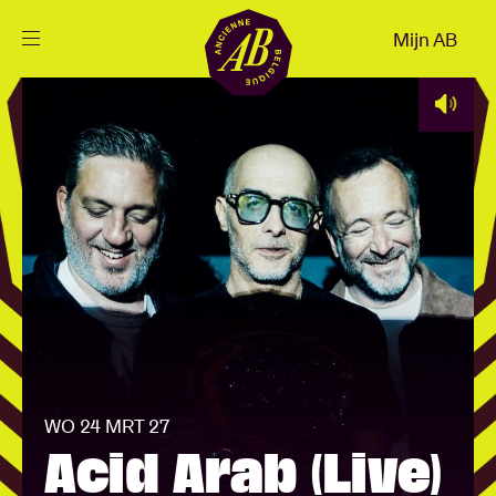
Sluiten
Mijn AB
NL
Agenda
Projecten
Nieuws
Bezoekersinfo
WO 24 MRT 27
AB ❤ you
Acid Arab (Live)