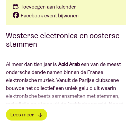
Toevoegen aan kalender
Facebook event bijwonen
Westerse electronica en oosterse
stemmen
Al meer dan tien jaar is
Acid Arab
een van de meest
onderscheidende namen binnen de Franse
elektronische muziek. Vanuit de Parijse clubscene
bouwde het collectief een uniek geluid uit waarin
elektronische beats samensmelten met stemmen,
melodieën en ritmes uit de Arabische wereld, Noord-
Afrika en het Middellandse Zeegebied.
Lees meer
Lees minder
In 2026 breidt Acid Arab hun artistieke universum