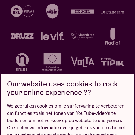
Our website uses cookies to rock
your online experience ??
We gebruiken cookies om je surfervaring te verbeteren,
Privacybeleid
Cookiebeleid
Verkoopsvoorwaarden
om functies zoals het tonen van YouTube-video’s te
Design door
bieden en om het verkeer op de website te analyseren.
Ook delen we informatie over je gebruik van de site met
onze vertrouwde sociale media-, en analysepartners.