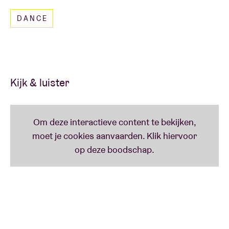
verder uit met de soundtrack voor de tentoonstelling
DANCE
van
Hassan Hajjaj
in de Philharmonie de Paris. Een
project dat hun fascinatie voor de dialoog tussen
muziek, beelden en populaire cultuur opnieuw
onderstreept en een nieuwe fase inluidt met
internationale samenwerkingen.
Kijk & luister
Met hun nieuwe album
Resonance
slaat Acid Arab
een nieuw hoofdstuk open. De plaat blijft trouw aan
de kenmerkende mix van dance, trance en culturele
kruisbestuiving, maar verkent tegelijk een meer
eigentijdse en gelaagde vorm van songwriting.
Dankzij nieuwe samenwerkingen en een frisse blik in
het productieproces klinkt de groep zowel
vertrouwd als vernieuwend.