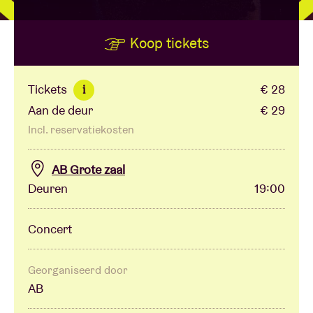
Koop tickets
Zaalhuur
BRDCST
Tickets
€ 28
i
Aan de deur
€ 29
ABtv
Incl. reservatiekosten
Concertcheque
AB Grote zaal
Deuren
19:00
Over AB
Concert
Contact
Georganiseerd door
AB