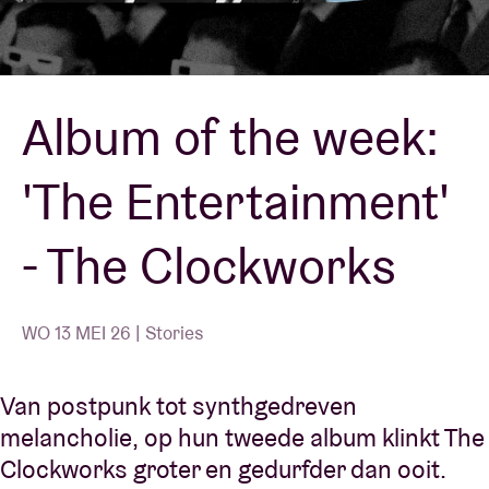
Zaalhuur
Album of the week:
BRDCST
'The Entertainment'
ABtv
- The Clockworks
Concertcheque
Over AB
WO 13 MEI 26 | Stories
Contact
Van postpunk tot synthgedreven
melancholie, op hun tweede album klinkt The
Clockworks groter en gedurfder dan ooit.