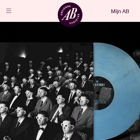
Sluiten
Mijn AB
NL
Agenda
Projecten
Nieuws
Bezoekersinfo
AB ❤ you