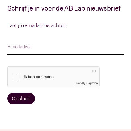
Schrijf je in voor de AB Lab nieuwsbrief
Zaalhuur
Laat je e-mailadres achter:
BRDCST
E-mailadres
ABtv
Concertcheque
Friendly Captcha
Over AB
Opslaan
Contact