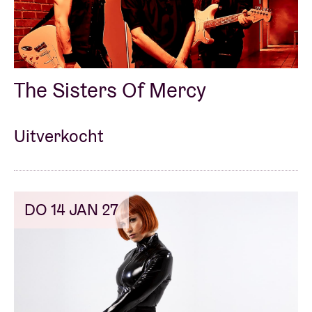
Zaalhuur
The Sisters Of Mercy
BRDCST
ABtv
Uitverkocht
Concertcheque
DO 14 JAN 27
Over AB
Contact