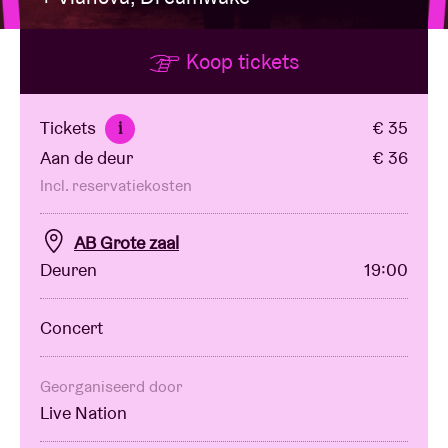
Koop tickets
Zaalhuur
BRDCST
Tickets
€ 35
i
Aan de deur
€ 36
ABtv
Incl. reservatiekosten
Concertcheque
AB Grote zaal
Deuren
19:00
Over AB
Concert
Contact
Georganiseerd door
Live Nation