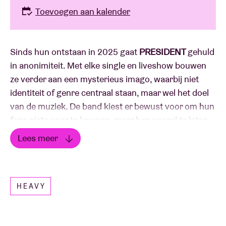
Toevoegen aan kalender
Sinds hun ontstaan in 2025 gaat
PRESIDENT
gehuld
in anonimiteit. Met elke single en liveshow bouwen
ze verder aan een mysterieus imago, waarbij niet
identiteit of genre centraal staan, maar wel het doel
van de muziek. De band kiest er bewust voor om hun
fans niets voor te kauwen, maar hen vooral te laten
ontdekken. De mix van zware gitaren, elektronische
Lees meer
experimenten en een filmische sfeer leverde al
Lees minder
miljoenen streams op. Gisteren releasten ze de
nieuwe single "DOOM LOOP", die meteen ook een
HEAVY
voorsmaakje geeft van het debuutalbum. 'Blood Of
Your Empire' verschijnt op 4 september en is naar
eigen zeggen ontstaan vanuit een persoonlijke