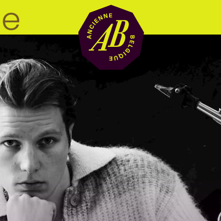
Zaalhuur
BRDCST
ABtv
Concertchequ