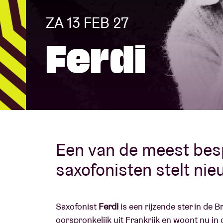
ZA 13 FEB 27
Bezoekersin
Ferdi
AB ❤ you
Een van de meest bes
saxofonisten stelt ni
Saxofonist
Ferdi
is een rijzende ster in de 
oorspronkelijk uit Frankrijk en woont nu in