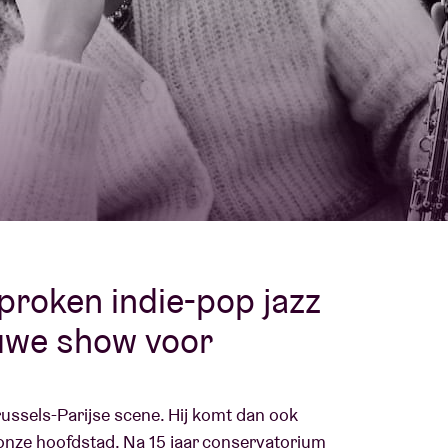
Over AB
fo
Contact
proken indie-pop jazz
euwe show voor
Brussels-Parijse scene. Hij komt dan ook
 onze hoofdstad. Na 15 jaar conservatorium