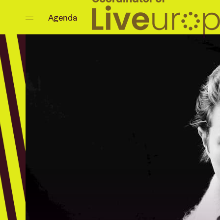
Sluiten
Agenda
Agenda
Projecten
Nieuws