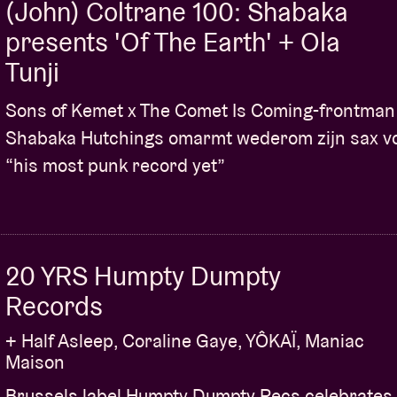
(John) Coltrane 100: Shabaka
presents 'Of The Earth' + Ola
Tunji
Sons of Kemet x The Comet Is Coming-frontman
Shabaka Hutchings omarmt wederom zijn sax v
“his most punk record yet”
20 YRS Humpty Dumpty
Records
+ Half Asleep, Coraline Gaye, YÔKAÏ, Maniac
Maison
Brussels label Humpty Dumpty Recs celebrates