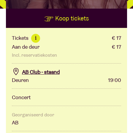
Koop tickets
Zaalhuur
BRDCST
Tickets
€ 17
i
Aan de deur
€ 17
ABtv
Incl. reservatiekosten
Concertcheque
AB Club - staand
Deuren
19:00
Over AB
Concert
Contact
Georganiseerd door
AB