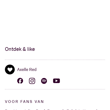
humaniste en feministe - uit tot een unieke artieste
die gevoel en engagement moeiteloos met elkaar
verbindt.
In 1993 verscheen Axelle’s debuutalbum
Sans plus
Ontdek & like
attendre
. Het pop-soulalbum werd een ongekend
succes: met meer dan 500.000 verkochte
exemplaren werd het een van de bestverkochte
Axelle Red
platen in de Belgische muziekgeschiedenis. Dankzij
de daaropvolgende concerten en haar tweede album
À tâtons
, opgenomen met enkele van de bekendste
Amerikaanse soulmuzikanten, brak ze definitief
internationaal door.
VOOR FANS VAN