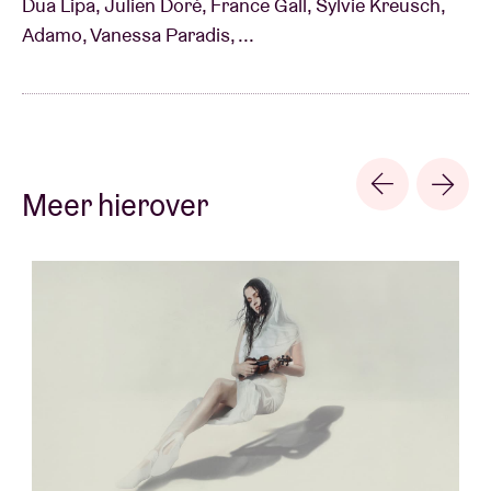
Dua Lipa, Julien Doré, France Gall, Sylvie Kreusch,
Adamo, Vanessa Paradis, ...
Ze groeide uit tot een artieste die niet alleen
popgeschiedenis schreef, maar ook respect afdwong
bij muzikale iconen wereldwijd. Haar tijdloze songs
worden vandaag gecoverd door een nieuwe
generatie Franse artiesten zoals
Vianney
,
Clara
Meer hierover
Luciani
,
Juliette Armanet
en
Julien Doré
en recent
zelfs door
Dua Lipa
, tijdens haar concert in het
Sportpaleis in Antwerpen.
Naast haar muzikale successen ontwikkelde Axelle
zich steeds meer als activiste. Ze zette zich in voor
mensenrechten, werkte samen met UNICEF, werd
ambassadrice voor Handicap International en sprak
zich lang vóór #MeToo al uit over de positie van