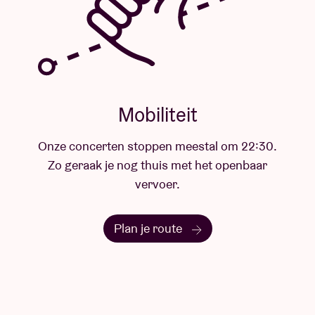
Die combinatie van passie, gevoeligheid en altruïsme
loopt als een rode draad door haar carrière: “Het
gaat erover dat we allemaal onze kansen mogen
grijpen en ons geluk mogen najagen, maar dat we
ons moeten afvragen in welke mate we anderen
daarvoor een prijs laten betalen.”
Ook haar manier van optreden evolueerde: “Vroeger
was het veni, vidi, vici, kijk wat ik allemaal kan. Nu
zoek ik vooral naar manieren om iets te delen met
het publiek, naar écht contact.” En precies dat maakt
haar concerten zo uniek. Vandaag staat Axelle Red
sterker dan ooit op het podium. Weinig artiesten