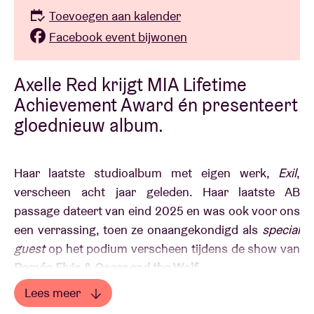
Toevoegen aan kalender
Facebook event bijwonen
Axelle Red krijgt MIA Lifetime
Achievement Award én presenteert
gloednieuw album.
Haar laatste studioalbum met eigen werk,
Exil
,
verscheen acht jaar geleden. Haar laatste AB
passage dateert van eind 2025 en was ook voor ons
een verrassing, toen ze onaangekondigd als
special
guest
op het podium verscheen tijdens de show van
Roméo Elvis & Oscar and the Wolf.
Lees meer
Inmiddels nam
Axelle Red
de tijd om de lat heel hoog