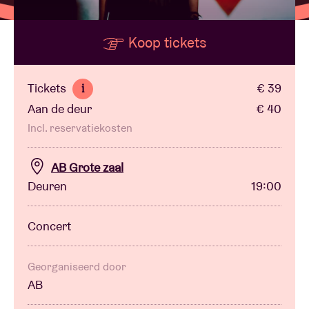
Koop tickets
Zaalhuur
BRDCST
Tickets
€ 39
i
Aan de deur
€ 40
ABtv
Incl. reservatiekosten
Concertcheque
AB Grote zaal
Deuren
19:00
Over AB
Concert
Contact
Georganiseerd door
AB