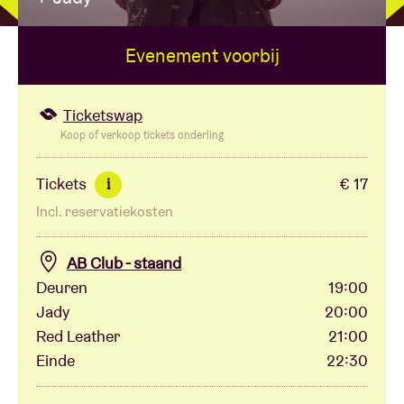
Evenement voorbij
Zaalhuur
BRDCST
Ticketswap
Koop of verkoop tickets onderling
ABtv
Tickets
€ 17
i
Incl. reservatiekosten
Concertcheque
AB Club - staand
Over AB
Deuren
19:00
Jady
20:00
Contact
Red Leather
21:00
Einde
22:30