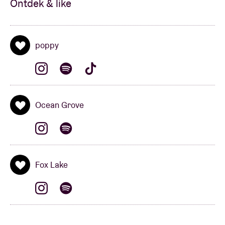
Ontdek & like
poppy
Ocean Grove
Fox Lake