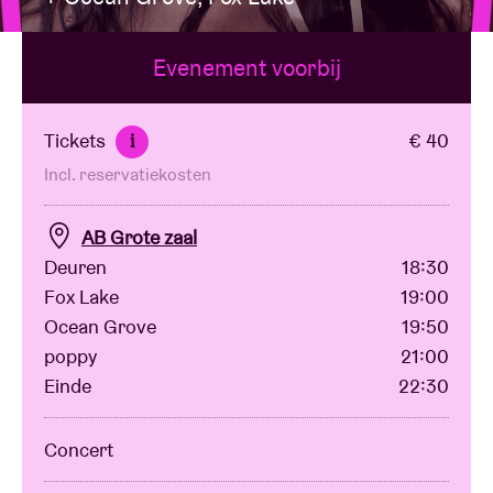
Evenement voorbij
Zaalhuur
BRDCST
Tickets
€ 40
i
Incl. reservatiekosten
ABtv
AB Grote zaal
Concertcheque
Deuren
18:30
Fox Lake
19:00
Ocean Grove
19:50
Over AB
poppy
21:00
Einde
22:30
Contact
Concert