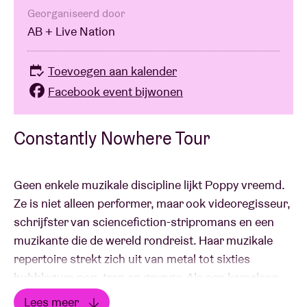
Georganiseerd door
AB + Live Nation
Toevoegen aan kalender
Facebook event bijwonen
Constantly Nowhere Tour
Geen enkele muzikale discipline lijkt Poppy vreemd.
Ze is niet alleen performer, maar ook videoregisseur,
schrijfster van sciencefiction-stripromans en een
muzikante die de wereld rondreist. Haar muzikale
repertoire strekt zich uit van metal tot sixties
bubblegum pop, trap en grunge. Als een kameleon
weet ze haar fans steeds weer te verrassen, maar
Lees meer