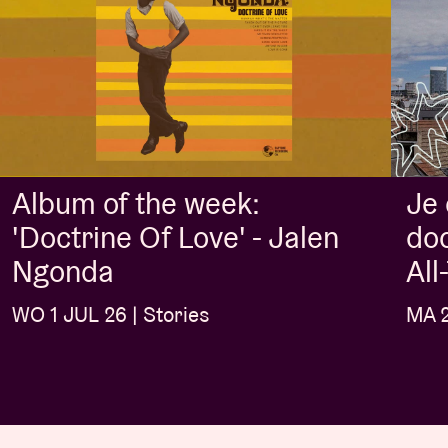
Album of the week:
Je
'Doctrine Of Love' - Jalen
doo
Ngonda
Al
WO 1 JUL 26 | Stories
MA 2