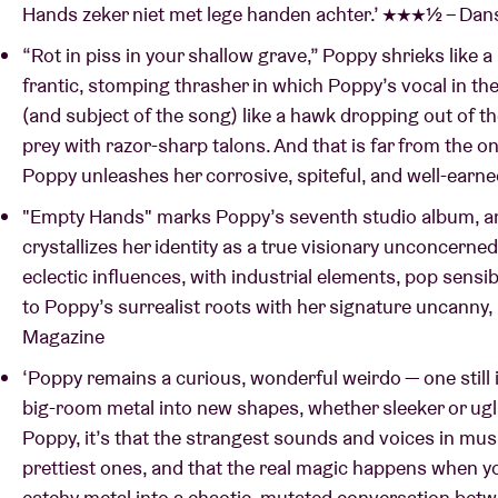
Hands zeker niet met lege handen achter.’ ★★★½ – Da
“Rot in piss in your shallow grave,” Poppy shrieks like 
frantic, stomping thrasher in which Poppy’s vocal in th
(and subject of the song) like a hawk dropping out of th
prey with razor-sharp talons. And that is far from the 
Poppy unleashes her corrosive, spiteful, and well-earn
"Empty Hands" marks Poppy’s seventh studio album, an
crystallizes her identity as a true visionary unconcern
eclectic influences, with industrial elements, pop sensib
to Poppy’s surrealist roots with her signature uncanny, 
Magazine
‘Poppy remains a cu­rious, wonderful weirdo — one still 
big-room metal into new shapes, whether sleeker or uglier
Poppy, it’s that the strangest sounds and voices in musi
prettiest ones, and that the real magic happens when 
catchy metal into a chaotic, mu­tated conversation betw