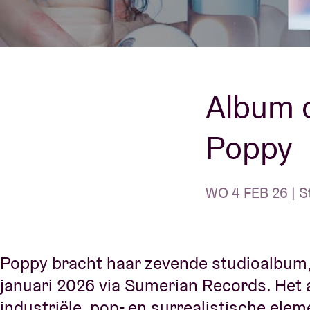
Bezoekersin
Album o
Poppy
AB ❤ you
WO 4 FEB 26 | S
Poppy bracht haar zevende studioalbum,
januari 2026 via Sumerian Records. Het
industriële, pop- en surrealistische ele