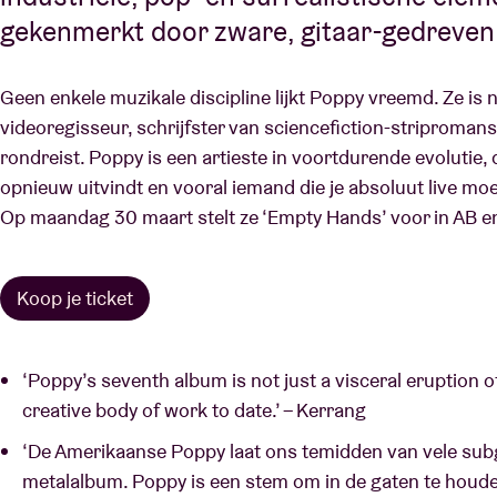
gekenmerkt door zware, gitaar-gedreven 
Geen enkele muzikale discipline lijkt Poppy vreemd. Ze is 
videoregisseur, schrijfster van sciencefiction-striproman
rondreist. Poppy is een artieste in voortdurende evolutie,
opnieuw uitvindt en vooral iemand die je absoluut live mo
Op maandag 30 maart stelt ze ‘Empty Hands’ voor in AB en 
Koop je ticket
‘Poppy’s seventh album is not just a visceral eruption 
creative body of work to date.’ – Kerrang
‘De Amerikaanse Poppy laat ons temidden van vele sub
metalalbum. Poppy is een stem om in de gaten te houde