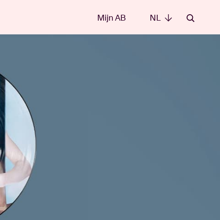
Mijn AB
NL
NL
e