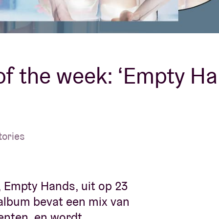
Over AB
fo
Contact
f the week: ‘Empty Han
tories
 Empty Hands, uit op 23
 album bevat een mix van
menten, en wordt