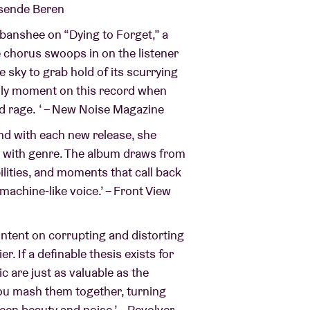
nsende Beren
a banshee on “Dying to Forget,” a
e chorus swoops in on the listener
e sky to grab hold of its scurrying
only moment on this record when
ed rage. ‘ – New Noise Magazine
d with each new release, she
ed with genre. The album draws from
ilities, and moments that call back
machine-like voice.’ – Front View
intent on corrupting and distorting
. If a definable thesis exists for
c are just as valuable as the
you mash them together, turning
een beauty and noise.’ – Revolver