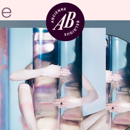
Zaalhuur
BRDCST
ABtv
Concertchequ