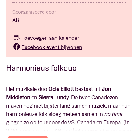
Georganiseerd door
AB
Toevoegen aan kalender
Facebook event bijwonen
Harmonieus folkduo
Het muzikale duo
Ocie Elliott
bestaat uit
Jon
Middleton
en
Sierra Lundy
. De twee Canadezen
maken nog niet bijster lang samen muziek, maar hun
harmonieuze folk sloeg meteen aan en in
no time
gingen ze op tour door de VS, Canada en Europa. (In
2022 speelden ze in AB nog het voorprogramma van