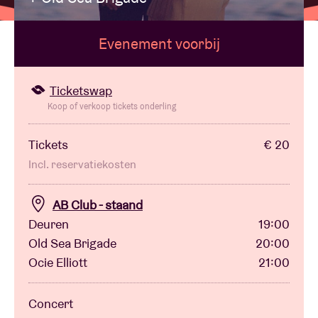
Evenement voorbij
Zaalhuur
BRDCST
Ticketswap
Koop of verkoop tickets onderling
ABtv
Tickets
€ 20
Incl. reservatiekosten
Concertcheque
AB Club - staand
Over AB
Deuren
19:00
Old Sea Brigade
20:00
Contact
Ocie Elliott
21:00
Concert