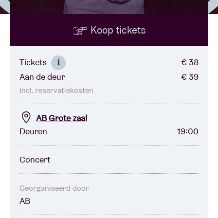
Koop tickets
Zaalhuur
BRDCST
Tickets
€ 38
i
Aan de deur
€ 39
ABtv
Incl. reservatiekosten
Concertcheque
AB Grote zaal
Deuren
19:00
Over AB
Concert
Contact
Georganiseerd door
AB