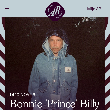
Sluiten
Mijn AB
NL
Agenda
Projecten
Nieuws
Bezoekersinfo
DI 10 NOV 26
AB ❤ you
Bonnie 'Prince' Billy