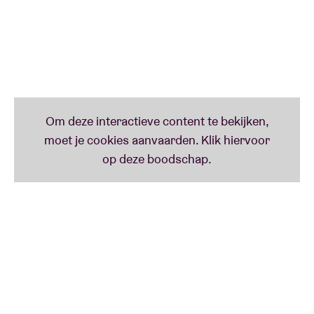
komen te staan. Een concert dat inzet op aandacht,
detail en de kracht van samenspel, gebracht door
een van de meest consistente en eigenzinnige
stemmen binnen de hedendaagse folk en americana.
“The most straightforward of Oldham's catalogue,
and yet still rich with the oneiric and mysterious
qualities that drew so many listeners to his art.”
-
Uncut
“Mystical, alluring and straight from the heart, We
Are Together Again cements Oldham's reputation as
a major force in the singer-songwriter tradition.”
-
The Wire