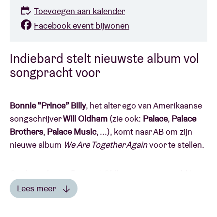
Toevoegen aan kalender
Facebook event bijwonen
Indiebard stelt nieuwste album vol
songpracht voor
Bonnie “Prince” Billy
, het alter ego van Amerikaanse
songschrijver
Will
Oldham
(zie ook:
Palace
,
Palace
Brothers
,
Palace Music
, ...), komt naar AB om zijn
nieuwe album
We Are Together Again
voor te stellen.
Op deze plaat reflecteert Oldham op een wereld in
verandering en op wat blijft wanneer vertrouwde
Lees meer
structuren verdwijnen. Bonnie “Prince” Billy focust
Lees minder
op samenwerking, vriendschap en gemeenschap, en