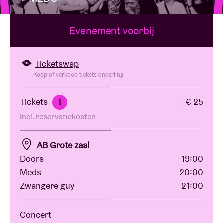
Evenement voorbij
Zaalhuur
BRDCST
Ticketswap
Koop of verkoop tickets onderling
ABtv
Tickets
€ 25
i
Incl. reservatiekosten
Concertcheque
AB Grote zaal
Over AB
Doors
19:00
Meds
20:00
Contact
Zwangere guy
21:00
Concert