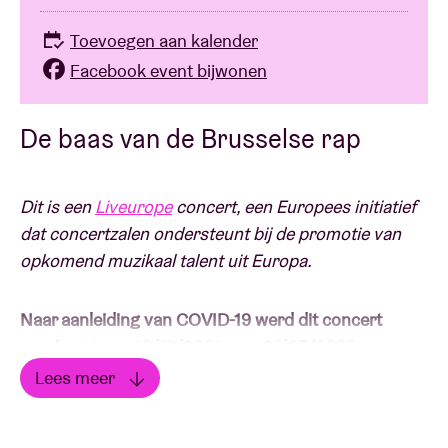
Toevoegen aan kalender
Facebook event bijwonen
De baas van de Brusselse rap
Dit is een
Liveurope
concert, een Europees initiatief
dat concertzalen ondersteunt bij de promotie van
opkomend muzikaal talent uit Europa.
Naar aanleiding van COVID-19 werd dit concert
verplaatst van 10/12/2021 naar 21/03/2022.
Lees meer
Tickets blijven geldig en dienen niet omgewisseld te
worden. Indien de nieuwe datum niet past, gelieve je