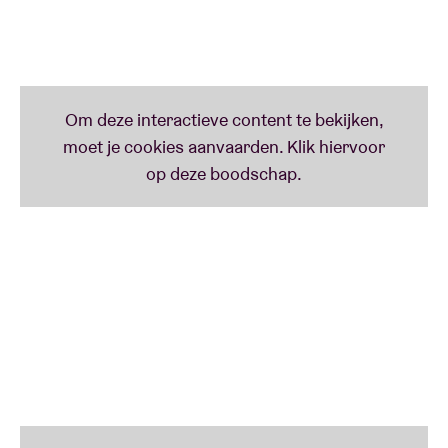
gouden plaat onder zijn arm en een rugzak vol
‘Petje af voor de man die met het geld van zijn eerste
lovende kritieken keert de Brusseleir terug naar zijn
show een matras kocht, en nu op veel plekken
thuisstad, waar hij AB opnieuw zal laten zien
‘what
rekenschap blijft afleggen – ‘Dit is voor die één-nul-
the fuck is up
’!
acht-drie’ verwijst naar 1083 Ganshoren. Dikzakken
willen al lang niet meer lijken op Willie Wartaal van De
Jeugd. Het nieuwe XL-rolmodel komt uit BXL.’ -
****1/2 HUMO over ‘Wie Is Guy?
Lees minder