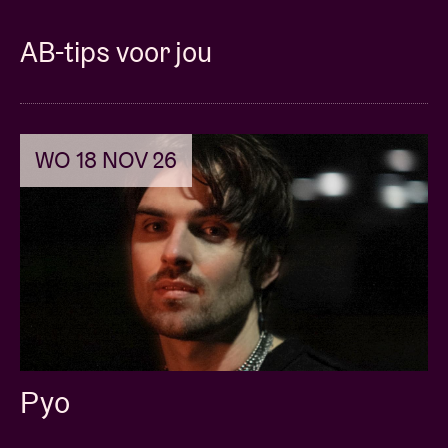
Stel ik pak ‘m uit de gangkast, wat heb ik dan voor
jas vast?”
AB-tips voor jou
Wie Elmer bezig zag op de Boterhammen In Het Park
in 2024 gaat nu ongetwijfeld heel snel een ticket
kopen.
WO 18 NOV 26
Dit is een
Liveurope
concert, een Europees initiatief
dat concertzalen ondersteunt bij de promotie van
opkomend muzikaal talent uit Europa.
Pyo