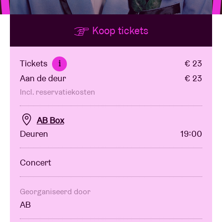
Koop tickets
Zaalhuur
BRDCST
Tickets
€ 23
i
Aan de deur
€ 23
ABtv
Incl. reservatiekosten
Concertcheque
AB Box
Deuren
19:00
Over AB
Concert
Contact
Georganiseerd door
AB