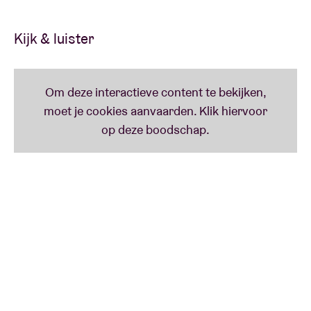
bevestigd (ja, het is rauw, het is grof, het is hard),
maar tevens overtroffen met haar veelzijdigheid.
Kijk & luister
Zoals zij haar emoties weet te verwerken in een knap
staaltje muzikale kleinkunsthysterie, kan geen
ander”, aldus 3voor12 over de clubshow.
In 2026 opent Elmer een vers hoofdstuk met een
nieuw album, in samenwerking met producer
Wesley
Fransen
(
Keenan Mundane
) en een geheel
vernieuwde liveshow. De plaat komt voort uit een
artistiek veelzijdig en maatschappelijk relevant
thema: mannen. Het album is geen pamflet met
statements, maar een persoonlijke verkenning van
mannelijkheid in al haar vormen, tegenstrijdigheden
en tekortkomingen.