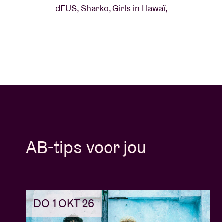
dEUS, Sharko, Girls in Hawaï,
AB-tips voor jou
DO 1 OKT 26