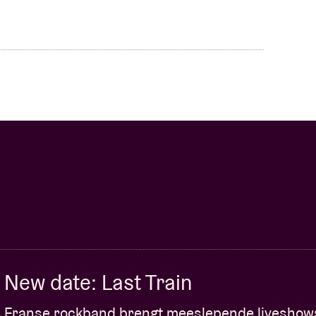
New date: Last Train
Franse rockband brengt meeslepende liveshow