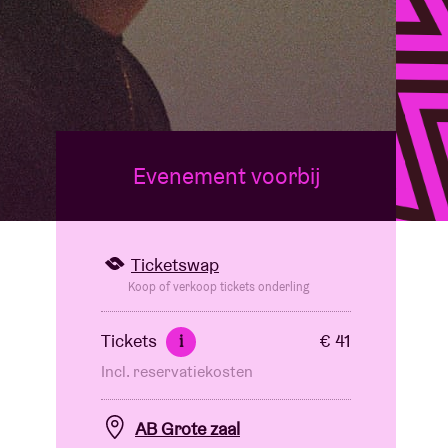
Evenement voorbij
Ticketswap
Koop of verkoop tickets onderling
Tickets
€ 41
i
Incl. reservatiekosten
AB Grote zaal