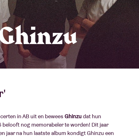
Over AB
fo
 Ghinzu
Contact
r'
ncerten in AB uit en bewees
Ghinzu
dat hun
6 belooft nog memorabeler te worden! Dit jaar
en jaar na hun laatste album kondigt Ghinzu een