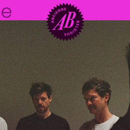
Zaalhuur
BRDCST
ABtv
Concertchequ