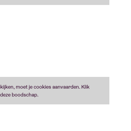
ert de groep terug naar het podium. Ze worden
n te knopen bij hun grootste kracht: de
wordt een viering van meer dan twintig jaar
e rol die Ghinzu speelt in de geschiedenis van
enne Belgique en Live Nation