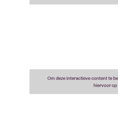
Na jaren van reflectie en intensief werk ke
gedreven door het verlangen om opnieuw aa
verbondenheid met het publiek. Dit concert 
muziek en een nieuw bewijs van de essentiël
de Belgische rock.
Dit concert is een coproductie tussen Anci