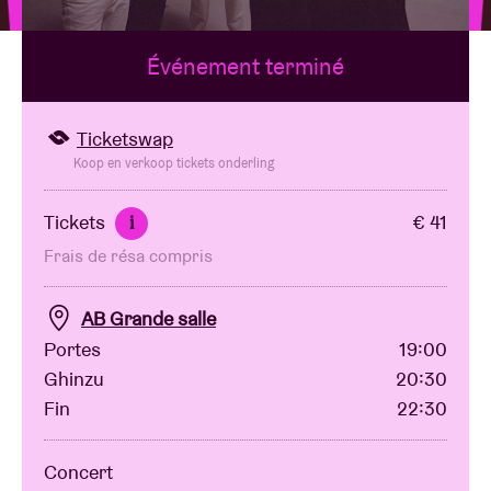
Événement terminé
Location de salles
BRDCST
Ticketswap
Koop en verkoop tickets onderling
ABtv
Tickets
€ 41
i
Frais de résa compris
Chèque-concert
AB Grande salle
À propos de l'AB
Portes
19:00
Ghinzu
20:30
Contact
Fin
22:30
Concert