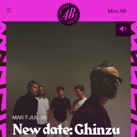
Fermer
Mon AB
FR
Agenda
Projets
Actualités
Infos visiteurs
MAR 7 JUIL 26
AB ❤ you
New date: Ghinzu