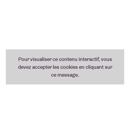
et un visuel puissant. De “Electronic Jacuzzi” (2000)
à “Mirror Mirror” (2009), en passant par l’album
fondateur “Blow” (2004), leur discographie dessine
un parcours cohérent, ambitieux et profondément
singulier. Véritable tournant, “Blow” a propulsé
Ghinzu sur la scène internationale et contribué de
manière décisive à faire rayonner le rock belge bien
au-delà de ses frontières.
Après des années de travail en profondeur et de
remise en question, le groupe retrouve aujourd’hui
la scène, animé par une envie brûlante de renouer
avec ce qui a toujours fait sa force : une communion
totale avec le public. Ce concert s’annonce comme
une célébration de plus de vingt ans de création
musicale et une nouvelle preuve du rôle essentiel de
Ghinzu dans l’histoire du rock belge.