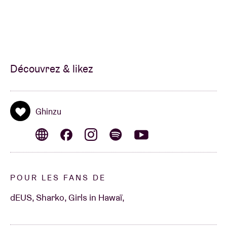
Ce concert est une coproduction entre l’Ancienne
Belgique et Live Nation.
Découvrez & likez
Ghinzu
POUR LES FANS DE
dEUS, Sharko, Girls in Hawaï,