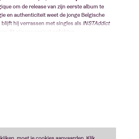
ique om de release van zijn eerste album te
ie en authenticiteit weet de jonge Belgische
n blijft hij verrassen met singles als
INSTAddict
r van dit nieuwe project oplichten.
ntrospectieve muziek, gevoed door de connectie
t in de AB belooft nog meer van het pure talent en
en.