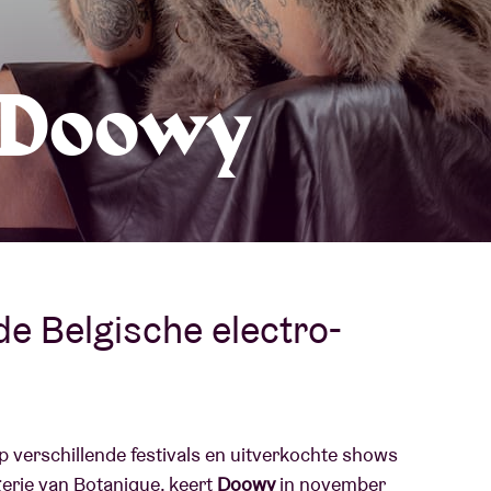
Over AB
fo
 Doowy
Contact
e Belgische electro-
 verschillende festivals en uitverkochte shows
erie van Botanique, keert
Doowy
in november