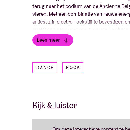
terug naar het podium van de Ancienne Belg
vieren. Met een combinatie van rauwe energ
artiest zijn electro-rockstijl te bevestigen e
en
30 ans
, die alvast een tipje van de sluie
Op het podium brengt Doowy krachtige en i
Lees meer
en uitwisseling met zijn publiek. Dit concer
Lees minder
de energie van deze rijzende ster te onthull
DANCE
ROCK
Kijk & luister