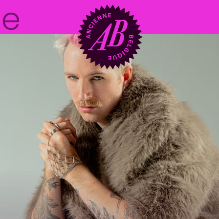
Zaalhuur
BRDCST
ABtv
Concertchequ