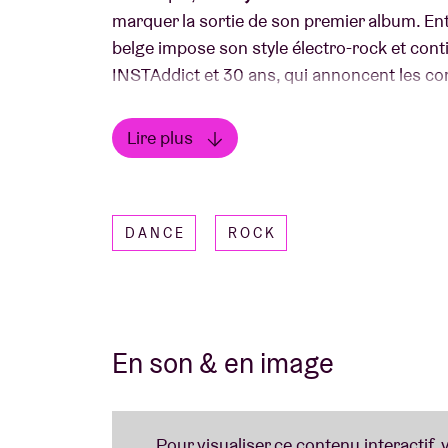
marquer la sortie de son premier album. Entr
belge impose son style électro-rock et co
INSTAddict et 30 ans, qui annoncent les co
Sur scène, Doowy livre une musique puissan
Lire plus
les échanges avec son public. Ce concert à 
Lire moins
talent brut et l’énergie de cet artiste en ple
DANCE
ROCK
En son & en image