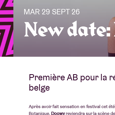
MAR 29 SEPT 26
Infos visiteu
New date:
AB ❤ you
Première AB pour la r
belge
Après avoir fait sensation en festival cet ét
Botanique,
Doowy
reviendra sur la scène d