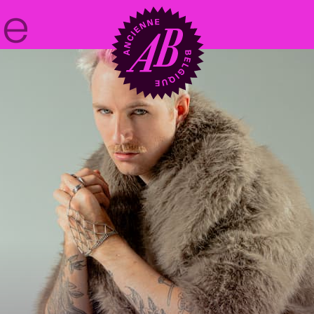
Location de sal
BRDCST
ABtv
Chèque-concer