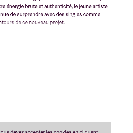
e énergie brute et authenticité, le jeune artiste
ntinue de surprendre avec des singles comme
ntours de ce nouveau projet.
te et introspective, nourrie par l’engagement et
l’AB promet de révéler encore un peu plus le
ine ascension.