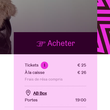
B
Acheter
Tickets
€ 25
i
À la caisse
€ 26
Frais de résa compris
AB Box
Portes
19:00