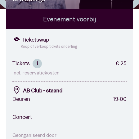
Evenement voorbij
Zaalhuur
BRDCST
Ticketswap
Koop of verkoop tickets onderling
ABtv
Tickets
€ 23
i
Incl. reservatiekosten
Concertcheque
AB Club - staand
Over AB
Deuren
19:00
Contact
Concert
Georganiseerd door