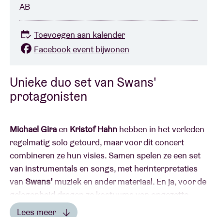
AB
Toevoegen aan kalender
Facebook event bijwonen
Unieke duo set van Swans'
protagonisten
Michael Gira
en
Kristof Hahn
hebben in het verleden
regelmatig solo getourd, maar voor dit concert
combineren ze hun visies. Samen spelen ze een set
van instrumentals en songs, met herinterpretaties
van
Swans’
muziek en ander materiaal. En ja, voor de
gelegenheid dragen ze kostuums van opgezette
dieren. Veel plezier!
Lees meer