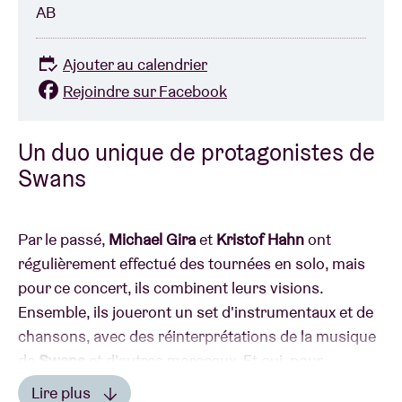
AB
Ajouter au calendrier
Rejoindre sur Facebook
Un duo unique de protagonistes de
Swans
Par le passé,
Michael Gira
et
Kristof Hahn
ont
régulièrement effectué des tournées en solo, mais
pour ce concert, ils combinent leurs visions.
Ensemble, ils joueront un set d'instrumentaux et de
chansons, avec des réinterprétations de la musique
de
Swans
et d'autres morceaux. Et oui, pour
l'occasion, ils porteront des costumes d'animaux.
Lire plus