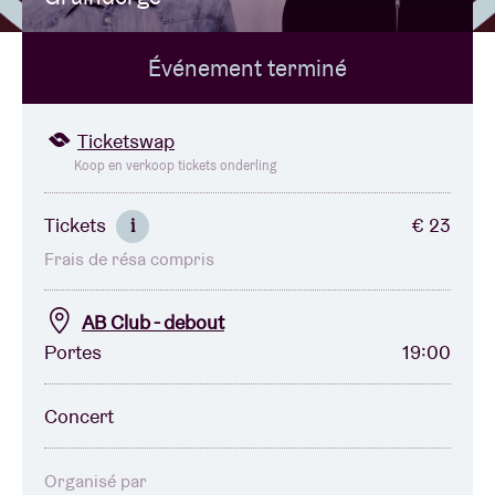
Événement terminé
Location de salles
BRDCST
Ticketswap
Koop en verkoop tickets onderling
ABtv
Tickets
€ 23
i
Frais de résa compris
Chèque-concert
AB Club - debout
À propos de l'AB
Portes
19:00
Contact
Concert
Organisé par